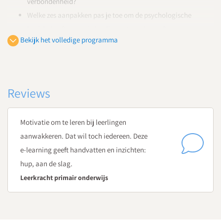
verbondenheid?
Welke zes aanpakken pas je toe om de psychologische
basisbehoeften van je leerlingen te verhogen?
Bekijk het volledige programma
Praktische tools en handvatten om je leerlingen te motiveren
Reviews
Motivatie om te leren bij leerlingen
aanwakkeren. Dat wil toch iedereen. Deze
e-learning geeft handvatten en inzichten:
hup, aan de slag.
Leerkracht primair onderwijs