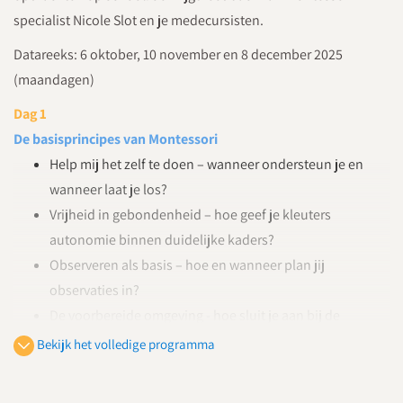
specialist Nicole Slot en je medecursisten.
Datareeks: 6 oktober, 10 november en 8 december 2025
(maandagen)
Dag 1
De basisprincipes van Montessori
Help mij het zelf te doen – wanneer ondersteun je en
wanneer laat je los?
Vrijheid in gebondenheid – hoe geef je kleuters
autonomie binnen duidelijke kaders?
Observeren als basis – hoe en wanneer plan jij
observaties in?
De voorbereide omgeving - hoe sluit je aan bij de
(leer)behoeften van kleuters?
Bekijk het volledige programma
Dag 2
Materialen in een rijke speelleeromgeving