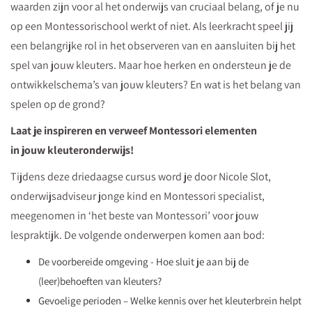
waarden zijn voor al het onderwijs van cruciaal belang, of je nu
jouw
op een Montessorischool werkt of niet. Als leerkracht speel jij
kleutergroep,
een belangrijke rol in het observeren van en aansluiten bij het
ook
spel van jouw kleuters. Maar hoe herken en ondersteun je de
als
ontwikkelschema’s van jouw kleuters? En wat is het belang van
je
spelen op de grond?
niet
op
Laat je inspireren en verweef Montessori elementen
een
in jouw kleuteronderwijs!
Montessorischool
Tijdens deze driedaagse cursus word je door Nicole Slot,
werkt!
onderwijsadviseur jonge kind en Montessori specialist,
meegenomen in ‘het beste van Montessori’ voor jouw
lespraktijk. De volgende onderwerpen komen aan bod:
De voorbereide omgeving - Hoe sluit je aan bij de
(leer)behoeften van kleuters?
Gevoelige perioden – Welke kennis over het kleuterbrein helpt