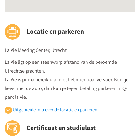
Locatie en parkeren
La Vie Meeting Center, Utrecht
La Vie ligt op een steenworp afstand van de beroemde
Utrechtse grachten.
La Vie is prima bereikbaar met het openbaar vervoer. Kom je
liever met de auto, dan kun je tegen betaling parkeren in Q-
park la Vie.
Uitgebreide info over de locatie en parkeren
Openbaar vervoer
Certificaat en studielast
Je volgt vanuit Utrecht Centraal Station de bewegwijzeringborden
"centrumzijde"