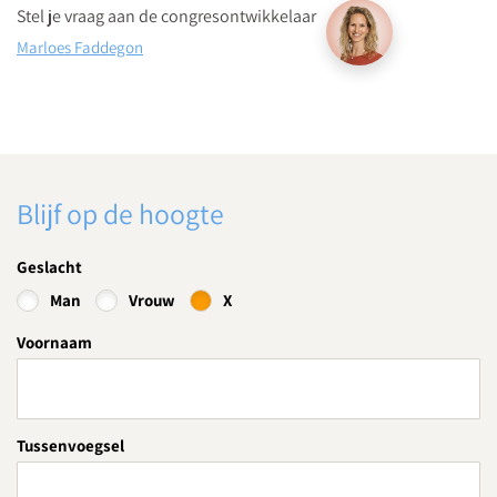
Vie.
Stel je vraag aan de congresontwikkelaar
Parkeergarage “La Vie” bevindt zich aan de St. Jacobstraat
Marloes Faddegon
naast de Bijenkorf.
Download routebeschrijving
Blijf op de hoogte
Geslacht
Man
Vrouw
X
Voornaam
Tussenvoegsel