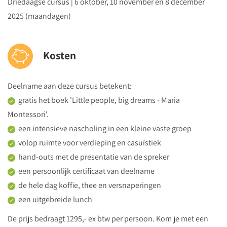
Driedaagse cursus | 6 oktober, 10 november en 8 december
ontwikkeling van je kleuters? En hoe pak je dit aan in de
2025 (maandagen)
klas?
Aan de slag met het implementeren van kenmerken van
de Montessori visie in je dagelijkse lespraktijk
Kosten
Deelname aan deze cursus betekent:
gratis het boek 'Little people, big dreams - Maria
Montessori'.
een intensieve nascholing in een kleine vaste groep
volop ruimte voor verdieping en casuïstiek
hand-outs met de presentatie van de spreker
een persoonlijk certificaat van deelname
de hele dag koffie, thee en versnaperingen
een uitgebreide lunch
De prijs bedraagt 1295,- ex btw per persoon. Kom je met een