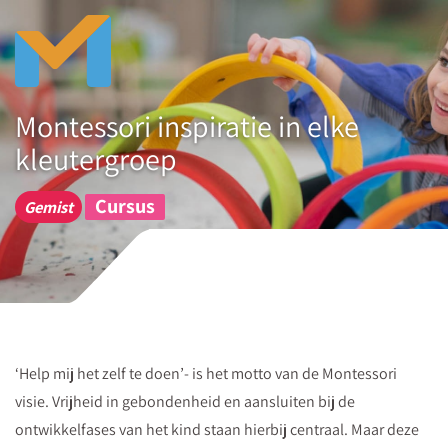
Download
gratis
Lees
in
Montessori inspiratie in elke
onze
kleutergroep
gratis
download
Cursus
Gemist
vijf
tips
om
Montessori
elementen
in
‘Help mij het zelf te doen’- is het motto van de Montessori
te
visie. Vrijheid in gebondenheid en aansluiten bij de
zetten
ontwikkelfases van het kind staan hierbij centraal. Maar deze
in