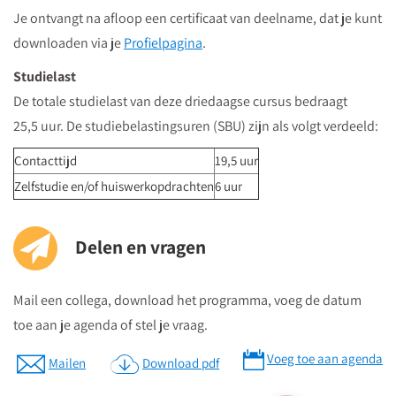
Je ontvangt na afloop een certificaat van deelname, dat je kunt
vervolgens vanuit winkelcentrum "Hoog Catharijne" volgt u de
downloaden via je
Profielpagina
.
borden "Vredenburg".
Regardz La Vie Utrecht bevindt zich tegenover het Vredenburg
Studielast
(plein) en naast de Bijenkorf op de hoek
De totale studielast van deze driedaagse cursus bedraagt
St.Jacobsstraat/Lange Viestraat.
25,5 uur. De studiebelastingsuren (SBU) zijn als volgt verdeeld:
Je kunt het meeting center bereiken via
de ingang van het
Contacttijd
19,5 uur
kantorencomplex "La Vie" aan de St. Jacobsstraat
. Op de
Zelfstudie en/of huiswerkopdrachten
6 uur
borden op de 4e etage zie je in welke zaal je moet zijn en daar
kun je dan direct naartoe.
Delen en vragen
Parkeren
Mail een collega, download het programma, voeg de datum
Postcode ten behoeve van je navigatiesysteem : 3511 BS
toe aan je agenda of stel je vraag.
Parkeren kan in de Qpark parkeergarage La Vie, welke langs de
verschillende aanrijdroutes wordt bewegwijzerd.
Voeg toe aan agenda
Mailen
Download pdf
Op parkeerniveau 14 heeft u rechtstreekse doorgang naar La