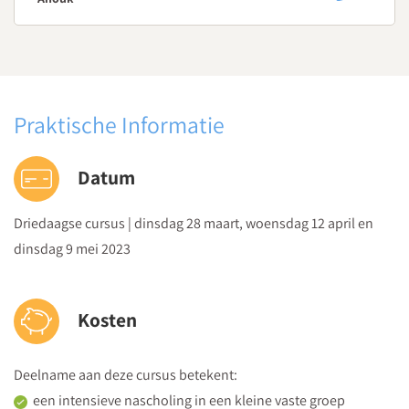
Wanneer spreek je van een effectieve leerlingbespreking?
De cursus is gericht op de praktijk. De deelnemers kunnen de
volgende dag met het geleerde aan de slag in de klas.
Er wordt veel geoefend, onder andere met het voeren van
Praktische Informatie
gesprekken en er is ruimte voor het inbrengen van eigen
casuïstiek.
Datum
Driedaagse cursus | dinsdag 28 maart, woensdag 12 april en
dinsdag 9 mei 2023
Kosten
Deelname aan deze cursus betekent:
een intensieve nascholing in een kleine vaste groep