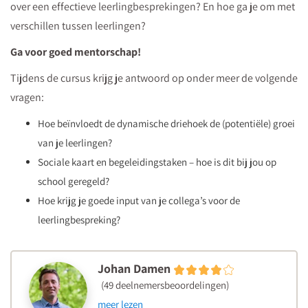
over een effectieve leerlingbesprekingen? En hoe ga je om met
leerling
verschillen tussen leerlingen?
zichzelf
ziet
Ga voor goed mentorschap!
ten
Tijdens de cursus krijg je antwoord op onder meer de volgende
opzichte
vragen:
van
Hoe beïnvloedt de dynamische driehoek de (potentiële) groei
de
van je leerlingen?
rest
Sociale kaart en begeleidingstaken – hoe is dit bij jou op
van
school geregeld?
de
Hoe krijg je goede input van je collega’s voor de
klas.
leerlingbespreking?
Johan Damen
(49 deelnemersbeoordelingen)
meer lezen