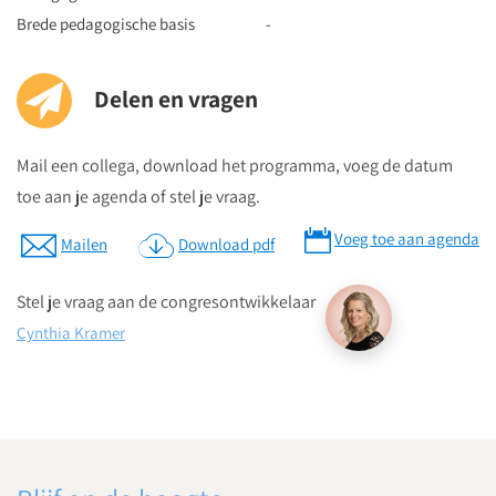
borden op de 4e etage zie je in welke zaal je moet zijn en daar
Brede pedagogische basis
-
kun je dan direct naartoe.
Delen en vragen
Parkeren
Postcode ten behoeve van je navigatiesysteem : 3511 BS
Mail een collega, download het programma, voeg de datum
Parkeren kan in de Qpark parkeergarage La Vie, welke langs de
toe aan je agenda of stel je vraag.
verschillende aanrijdroutes wordt bewegwijzerd.
Voeg toe aan agenda
Op parkeerniveau 14 heeft u rechtstreekse doorgang naar La
Mailen
Download pdf
Vie.
Stel je vraag aan de congresontwikkelaar
Parkeergarage “La Vie” bevindt zich aan de St. Jacobstraat
Cynthia Kramer
naast de Bijenkorf.
Download routebeschrijving