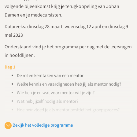
volgende bijeenkomst krijg je terugkoppeling van Johan
Damen en je medecursisten.
Datareeks: dinsdag 28 maart, woensdag 12 april en dinsdag 9
mei 2023
Onderstaand vind je het programma per dag met de leervragen
in hoofdlijnen.
Dag 1
De rol en kerntaken van een mentor
Welke kennis en vaardigheden heb jij als mentor nodig?
Wie ben je en wat voor mentor wil je zijn?
Wat heb jijzelf nodig als mentor?
Hoe beïnvloed je als mentor positief het groepsproces?
Dag 2
Bekijk het volledige programma
Hoe breng je de sociale verhoudingen in je mentorklas in