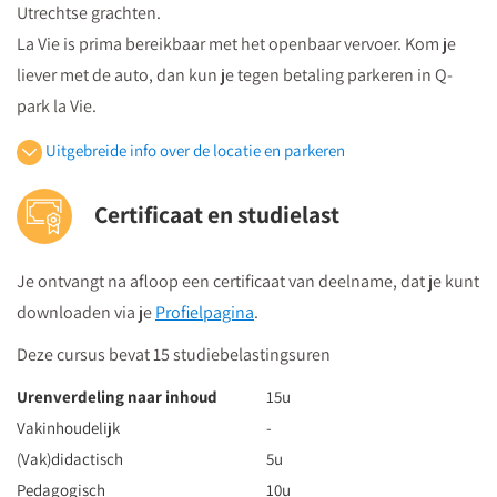
Utrechtse grachten.
La Vie is prima bereikbaar met het openbaar vervoer. Kom je
liever met de auto, dan kun je tegen betaling parkeren in Q-
park la Vie.
Uitgebreide info over de locatie en parkeren
Openbaar vervoer
Certificaat en studielast
Je volgt vanuit Utrecht Centraal Station de bewegwijzeringborden
"centrumzijde"
Je ontvangt na afloop een certificaat van deelname, dat je kunt
vervolgens vanuit winkelcentrum "Hoog Catharijne" volgt u de
downloaden via je
Profielpagina
.
borden "Vredenburg".
Regardz La Vie Utrecht bevindt zich tegenover het Vredenburg
Deze cursus bevat 15 studiebelastingsuren
(plein) en naast de Bijenkorf op de hoek
Urenverdeling naar inhoud
15u
St.Jacobsstraat/Lange Viestraat.
Vakinhoudelijk
-
Je kunt het meeting center bereiken via
de ingang van het
(Vak)didactisch
5u
kantorencomplex "La Vie" aan de St. Jacobsstraat
. Op de
Pedagogisch
10u