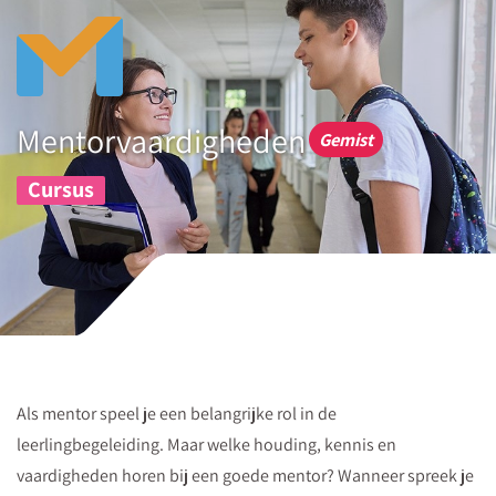
Geef
mij
die
opdracht!
Mentorvaardigheden
Speciaal
Gemist
voor
Cursus
jou
deze
praktische
opdracht
om
inzichtelijk
te
Als mentor speel je een belangrijke rol in de
krijgen
leerlingbegeleiding. Maar welke houding, kennis en
hoe
vaardigheden horen bij een goede mentor? Wanneer spreek je
een