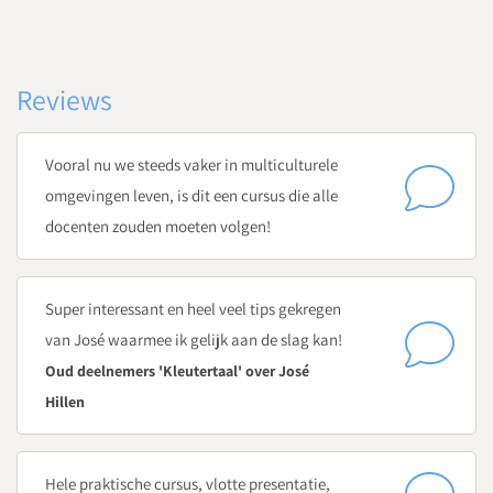
Annoek Snip
, NT2 expert
Wat is betekenisvol woordenschatonderwijs voor
meertalige kleuters?
Reviews
Traumasensitief lesgeven - hoe houd je rekening met de
verschillende achtergronden van jouw meertalige
Vooral nu we steeds vaker in multiculturele
leerlingen?
omgevingen leven, is dit een cursus die alle
Hoe stimuleer je ouderbetrokkenheid?
docenten zouden moeten volgen!
Dag 3
Taal stimuleren via spel en prentenboeken
José Hillen
, Specialist jonge kind
Super interessant en heel veel tips gekregen
Hoe stimuleer je de taalvaardigheid van meertalige
van José waarmee ik gelijk aan de slag kan!
kleuters met spel?
Oud deelnemers 'Kleutertaal' over José
Hoe zet je demonstratiespel in om de taalontwikkeling te
Hillen
stimuleren?
Hoe stimuleer je beginnende geletterdheid in hoeken?
Hele praktische cursus, vlotte presentatie,