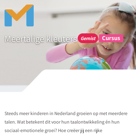
Download
de
tips
gratis
Meertalige kleuters
Cursus
Taalaanbod,
Gemist
taalruimte
en
gerichte
feedback
vormen
de
basis
voor
Steeds meer kinderen in Nederland groeien op met meerdere
effectieve
talen. Wat betekent dit voor hun taalontwikkeling én hun
taalontwikkeling.
sociaal-emotionele groei? Hoe creëer jij een rijke
Download