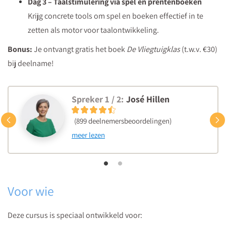
Dag 3 – Taalstimulering via spel en prentenboeken
<br/>
Krijg concrete tools om spel en boeken effectief in te
zetten als motor voor taalontwikkeling.
Bonus:
Je ontvangt gratis het boek
De Vliegtuigklas
(t.w.v. €30)
bij deelname!
Spreker 1 / 2:
José Hillen
Vorige
(899 deelnemersbeoordelingen)
meer lezen
Voor wie
Deze cursus is speciaal ontwikkeld voor: