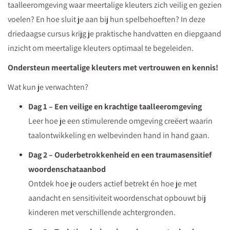
taalleeromgeving waar meertalige kleuters zich veilig en gezien
gratis
voelen? En hoe sluit je aan bij hun spelbehoeften? In deze
onze
driedaagse cursus krijg je praktische handvatten en diepgaand
5
inzicht om meertalige kleuters optimaal te begeleiden.
praktische
tips
Ondersteun meertalige kleuters met vertrouwen en kennis!
en
Wat kun je verwachten?
ga
Dag 1 – Een veilige en krachtige taalleeromgeving
direct
Leer hoe je een stimulerende omgeving creëert waarin
aan
taalontwikkeling en welbevinden hand in hand gaan.
de
slag
Dag 2 – Ouderbetrokkenheid en een traumasensitief
met
woordenschataanbod
taalstimulering
Ontdek hoe je ouders actief betrekt én hoe je met
in
aandacht en sensitiviteit woordenschat opbouwt bij
de
kinderen met verschillende achtergronden.
klas!