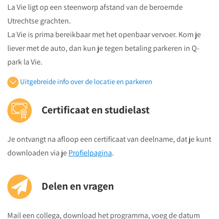
La Vie ligt op een steenworp afstand van de beroemde
Utrechtse grachten.
La Vie is prima bereikbaar met het openbaar vervoer. Kom je
liever met de auto, dan kun je tegen betaling parkeren in Q-
park la Vie.
Uitgebreide info over de locatie en parkeren
Openbaar vervoer
Certificaat en studielast
Je volgt vanuit Utrecht Centraal Station de bewegwijzeringborden
"centrumzijde"
Je ontvangt na afloop een certificaat van deelname, dat je kunt
vervolgens vanuit winkelcentrum "Hoog Catharijne" volgt u de
downloaden via je
Profielpagina
.
borden "Vredenburg".
Regardz La Vie Utrecht bevindt zich tegenover het Vredenburg
(plein) en naast de Bijenkorf op de hoek
Delen en vragen
St.Jacobsstraat/Lange Viestraat.
Je kunt het meeting center bereiken via
de ingang van het
Mail een collega, download het programma, voeg de datum