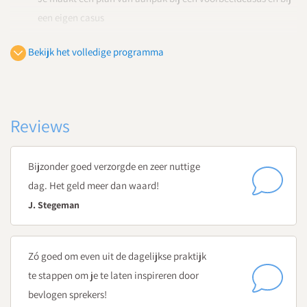
een eigen casus
Hoofdstuk 3
Bekijk het volledige programma
Leervoorkeuren van jongens en meiden
Wat zijn de leervoorkeuren van jongens en meiden? En hoe
herken je deze?
Reviews
Hoe ondersteun je de leervoorkeuren van jongens en meiden?
Wat is de motiverende kracht van games? En hoe vertaal je
de 5 gameprincipes naar je lespraktijk?
Bijzonder goed verzorgde en zeer nuttige
dag. Het geld meer dan waard!
J. Stegeman
Zó goed om even uit de dagelijkse praktijk
te stappen om je te laten inspireren door
bevlogen sprekers!