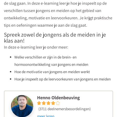
de slag gaan. In deze e-learning leer je hoe je inspeelt op de
motivatie,
verschillen tussen jongens en meiden op het gebied van
leer
ontwikkeling, motivatie en leervoorkeuren. Je krijgt praktische
je in
tips en oefeningen waarmee je aan de slag gaat.
deze
microlearning
Spreek zowel de jongens als de meiden in je
klas aan!
aan
In deze e-learning leer je onder meer:
de
hand
Welke verschillen er zijn in de brein- en
van
hormoonontwikkeling van jongens en meiden
een
Hoe de motivatie van jongens en meiden werkt
casus
Hoe je inspeelt op de leervoorkeuren van jongens en meiden
met
v
Henno Oldenbeuving
(3711 deelnemersbeoordelingen)
meer lezen