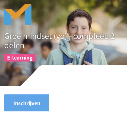
Groeimindset (vo) - compleet: 2
delen
E-learning
Inschrijven