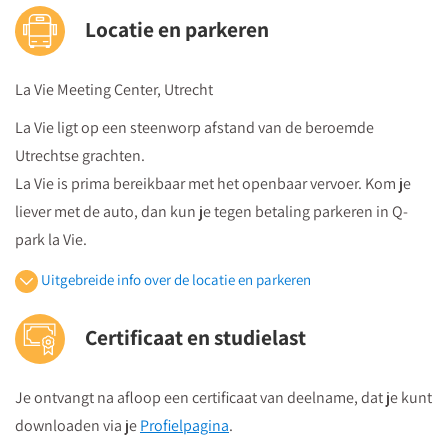
Locatie en parkeren
La Vie Meeting Center, Utrecht
La Vie ligt op een steenworp afstand van de beroemde
Utrechtse grachten.
La Vie is prima bereikbaar met het openbaar vervoer. Kom je
liever met de auto, dan kun je tegen betaling parkeren in Q-
park la Vie.
Uitgebreide info over de locatie en parkeren
Openbaar vervoer
Certificaat en studielast
Je volgt vanuit Utrecht Centraal Station de bewegwijzeringborden
"centrumzijde"
Je ontvangt na afloop een certificaat van deelname, dat je kunt
vervolgens vanuit winkelcentrum "Hoog Catharijne" volgt u de
downloaden via je
Profielpagina
.
borden "Vredenburg".