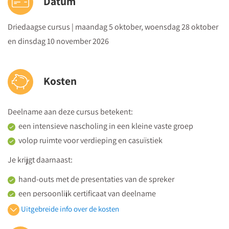
Datum
met ouders? En hoe benut je die?
Driedaagse cursus | maandag 5 oktober, woensdag 28 oktober
en dinsdag 10 november 2026
Kosten
Deelname aan deze cursus betekent:
een intensieve nascholing in een kleine vaste groep
volop ruimte voor verdieping en casuïstiek
Je krijgt daarnaast:
hand-outs met de presentaties van de spreker
een persoonlijk certificaat van deelname
de hele dag koffie, thee en versnaperingen plús een
Uitgebreide info over de kosten
uitgebreide lunch