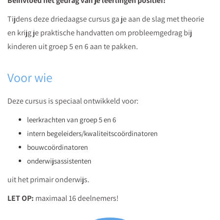
Beïnvloed het gedrag van je leerlingen positief!
beïnvloedt.
Tijdens deze driedaagse cursus ga je aan de slag met theorie
en krijg je praktische handvatten om probleemgedrag bij
kinderen uit groep 5 en 6 aan te pakken.
Voor wie
Deze cursus is speciaal ontwikkeld voor:
leerkrachten van groep 5 en 6
intern begeleiders/kwaliteitscoördinatoren
bouwcoördinatoren
onderwijsassistenten
uit het primair onderwijs.
LET OP:
maximaal 16 deelnemers!