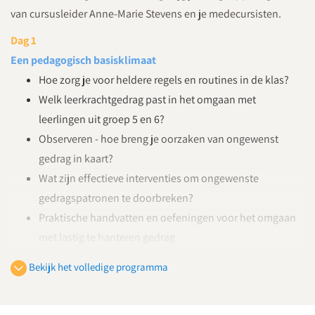
van cursusleider Anne-Marie Stevens en je medecursisten.
Dag 1
Een pedagogisch basisklimaat
Hoe zorg je voor heldere regels en routines in de klas?
Welk leerkrachtgedrag past in het omgaan met
leerlingen uit groep 5 en 6?
Observeren - hoe breng je oorzaken van ongewenst
gedrag in kaart?
Wat zijn effectieve interventies om ongewenste
gedragspatronen te doorbreken?
Praktische handvatten en oefeningen voor het omgaan
met lastig te hanteren gedrag
Dag 2
Bekijk het volledige programma
Motieven van ongewenst gedrag
Welke vaardigheden missen leerlingen uit groep 5/6,