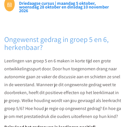
Driedaagse cursus | maandag 5 oktober,
uit
woensdag 28 oktober en dinsdag 10 november
2026
groep
5
en
6!
Ongewenst gedrag in groep 5 en 6,
Pedagogisch
herkenbaar?
specialist
Anne-
Leerlingen van groep 5 en 6 maken in korte tijd een grote
Marie
ontwikkelingsspurt door. Door hun toegenomen drang naar
Stevens
autonomie gaan ze vaker de discussie aan en schieten ze snel
vertelt
in de weerstand. Wanneer je dit ongewenste gedrag weet te
je
doorbreken, heeft dit positieve effecten op het leerklimaat in
hoe
je groep. Welke houding wordt van jou gevraagd als leerkracht
je
groep 5/6? Hoe houd je regie op ongewenst gedrag? En hoe ga
gedrag
je om met prestatiedruk die ouders uitoefenen op hun kind?
positief