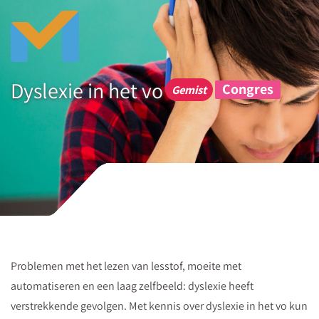
Download
de
tips
Download
Dyslexie in het vo
Congres
gratis
Gemist
tips
voor
begeleiding
van
leerlingen
met
dyslexie
per
Problemen met het lezen van lesstof, moeite met
ondersteuningsniveau.
automatiseren en een laag zelfbeeld: dyslexie heeft
verstrekkende gevolgen. Met kennis over dyslexie in het vo kun