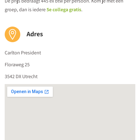
De prijs bedraagt 445 ex btw per persoon. Kom je met een
leerlingen
groep, dan is iedere
5e collega gratis
.
16:05
Einde congres
Adres
Carlton President
Floraweg 25
3542 DX Utrecht