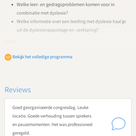
Welke leer- en gedragsproblemen komen voor in
combinatie met dyslexie?
Welke informatie over een leerling met dyslexie haal je
uit de dyslexierapportage en -verklaring?
11:00
Koffie- en theepauze
Bekijk het volledige programma
11:15
Protocol Dyslexie Voortgezet Onderwijs
Maud van Druenen
, orthopedagoog en onderwijsadviseur
Hoe signaleer je leerlingen met dyslexie?
Reviews
Hoe pas je het Protocol Dyslexie Voortgezet Onderwijs
toe in de praktijk?
Goed georganiseerde congresdag. Leuke
Handreikingen voor het opstellen en uitvoeren van het
locatie. Goede verhouding tussen sprekers
dyslexiebeleid op je school
en pauzemomenten. Het was professioneel
12:00
geregeld.