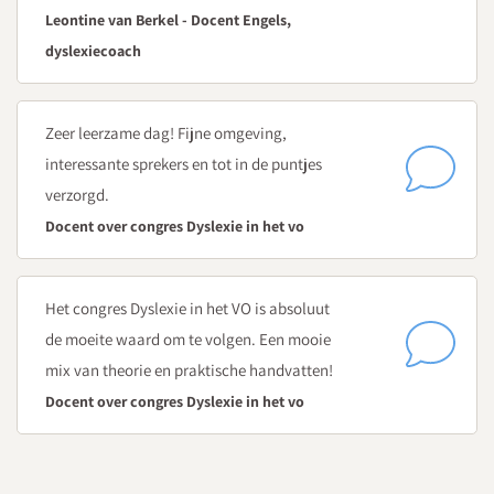
Good practice
Leontine van Berkel - Docent Engels,
Heleen de Wever
, docent Frans, dyslexiecoach en remedial
dyslexiecoach
teacher Vathorst College
Heleen is dyslexiecoach op haar op school. Zij vertelt hoe het
Zeer leerzame dag! Fijne omgeving,
signaleren bij haar op school wordt aangepakt. Zij deelt haar
interessante sprekers en tot in de puntjes
do’s en don’ts.
verzorgd.
12:30
Docent over congres Dyslexie in het vo
Verzorgde lunch
13:30
Het congres Dyslexie in het VO is absoluut
Faciliteiten en handelen in de klas
de moeite waard om te volgen. Een mooie
Marzena Rolak
, orthopedagoog-generalist - specialisatie
mix van theorie en praktische handvatten!
dyslexie Dyslexie Scholing en Advies
Docent over congres Dyslexie in het vo
Hoe kom je tot passende compenserende en
dispenserende maatregelen?
Dyslexiepas, toetsing, examens en vrijstellingen: