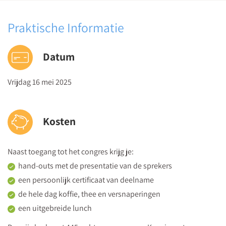
wettelijke kaders en oplossingen uit de praktijk
14:30
Praktische Informatie
Leren van en met elkaar
Samen met de andere deelnemers heb je gelegenheid om
Datum
ervaringen uit te wisselen en eigen casussen te bespreken.
Vrijdag 16 mei 2025
14:50
Koffie- en theepauze
15:05
Kosten
Dyslexiebegeleiding in de klas
Petra Beuk
, eigenaar en begeleider Studie Assist
Naast toegang tot het congres krijg je:
Hoe ondersteun je leerlingen met dyslexie praktisch in
hand-outs met de presentatie van de sprekers
de klas?
een persoonlijk certificaat van deelname
Welke leermiddelen zijn helpend voor leerlingen met
de hele dag koffie, thee en versnaperingen
dyslexie?
een uitgebreide lunch
Aan de slag - ervaren hoe leertools werken voor je