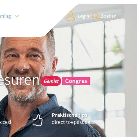
arning
Login
Zoeken
lesuren
Congres
Gemist
Praktische tips
cces!
direct toepasbaar