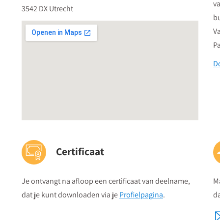
va
3542 DX Utrecht
b
Va
Pa
D
Certificaat
Je ontvangt na afloop een certificaat van deelname,
M
dat je kunt downloaden via je
Profielpagina
.
da