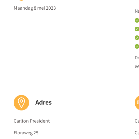
Met welke oefeningen en aanpassingen aan de leeromgeving
Maandag 8 mei 2023
Na
Hoe help je leerlingen hun concentratie te verbeteren?
15.45
Afsluiting door de dagvoorzitter
De
ee
Adres
Carlton President
Ca
Floraweg 25
Ca