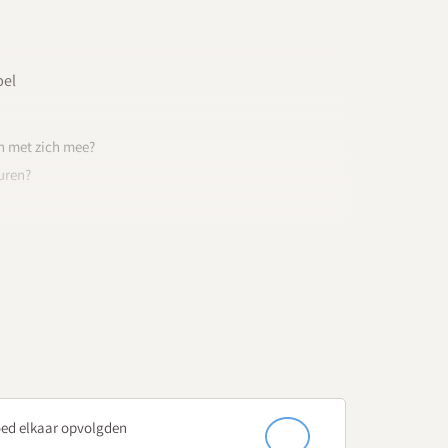
pel
n met zich mee?
uren?
rwijsadviseurs
?
oed elkaar opvolgden
esuren?