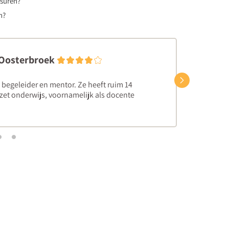
esuren?
n?
-Oosterbroek
Volgend
 begeleider en mentor. Ze heeft ruim 14
gezet onderwijs, voornamelijk als docente