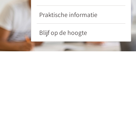
hier
de
Praktische informatie
7
tips!
Blijf op de hoogte