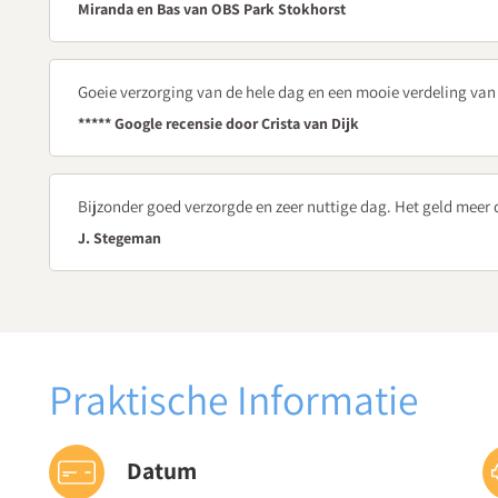
Miranda en Bas van OBS Park Stokhorst
12.30
Verzorgde lunch
Goeie verzorging van de hele dag en een mooie verdeling van
13.30
Klassenmanagement en groepsdynamiek
***** Google recensie door Crista van Dijk
Bruno Oldeboom
, onderzoeker en lerarenopleider hogesc
Wat betekenen lange lesuren voor jouw pedagogisch-didac
Bijzonder goed verzorgde en zeer nuttige dag. Het geld meer
Hoe gebruik je lange lesuren voor het verbeteren van de do
J. Stegeman
Met welke groepsdynamische aspecten houd je rekening tij
14.30
Koffie- en theepauze
14.45
Praktische Informatie
Concentratie tijdens lange lesuren
Pauline Jonker-Wensink
, trainer en ontwikkelaar programm
Datum
Wat vragen lange lesuren van de concentratie van je leerli