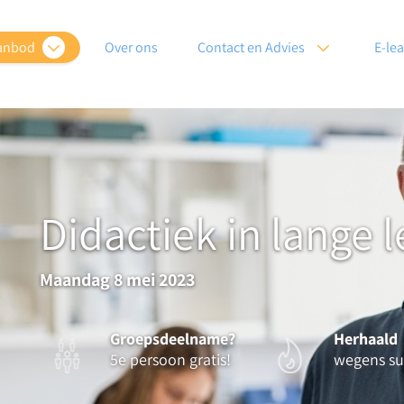
anbod
Over ons
Contact en Advies
E-le
Didactiek in lange 
Maandag 8 mei 2023
Groepsdeelname?
Herhaald
5e persoon gratis!
wegens su