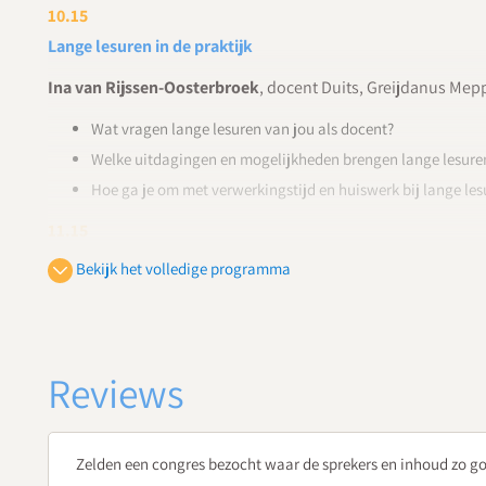
10.15
Lange lesuren in de praktijk
Ina van Rijssen-Oosterbroek
, docent Duits, Greijdanus Mep
Wat vragen lange lesuren van jou als docent?
Welke uitdagingen en mogelijkheden brengen lange lesure
Hoe ga je om met verwerkingstijd en huiswerk bij lange les
11.15
Koffie- en theepauze
Bekijk het volledige programma
11.30
Effectieve didactiek tijdens lange lesuren
Johan Keijzer
, zelfstandig trainer en adviseur Netwerk Onde
Reviews
Op welke manieren breng je structuur aan in lange lesuren
De mogelijkheden van dieper leren tijdens lange lesuren.
Zelden een congres bezocht waar de sprekers en inhoud zo g
Welke werk- en instructievormen zijn geschikt voor lange l