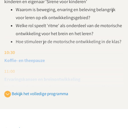
kinderen en eigenaar 'Sirene voor kinderen'
Waarom is beweging, ervaring en beleving belangrijk
voor leren op elk ontwikkelingsgebied?
Welke rol speelt 'ritme' als onderdeel van de motorische
ontwikkeling voor het brein en het leren?
Hoe stimuleer je de motorische ontwikkeling in de klas?
10:30
Koffie- en theepauze
11:00
Ervaringskansen en breinontwikkeling
Marije van der Laan
, zelfstandig onderwijsadviseur 'Reken op
Bekijk het volledige programma
Marije'
Wat zegt de wetenschap over zintuiglijke
ervaringskansen de breinontwikkeling van jonge
kinderen?
Tijdens welke breingevoelige fasen bied je welke