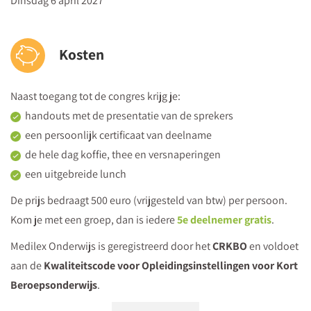
Dinsdag 6 april 2027
abstractievermogen van leerlingen met
bewegingsactiviteiten?
Kosten
Hoe leer je leerlingen stress reguleren door bewegen en
ervaren?
Naast toegang tot de congres krijg je:
Ontdek hoe je beweging inzet bij leer- en
handouts met de presentatie van de sprekers
gedragsproblemen
een persoonlijk certificaat van deelname
B - Inzetten op de zintuiglijke ontwikkeling
de hele dag koffie, thee en versnaperingen
Rietje Goosen
, leerkracht en onderwijsadviseur Jufjuf
een uitgebreide lunch
Welke zintuiglijke ervaringen hebben je leerlingen nodig
De prijs bedraagt 500 euro (vrijgesteld van btw) per persoon.
om kennis op te doen?
Kom je met een groep, dan is iedere
5e deelnemer gratis
.
Hoe koppel je ervaren, bewegen en beleven aan elkaar?
Aan de slag met beweging in de klas om de zintuiglijke
Medilex Onderwijs is geregistreerd door het
CRKBO
en voldoet
ontwikkeling van je leerlingen te prikkelen
aan de
Kwaliteitscode voor Opleidingsinstellingen voor Kort
Beroepsonderwijs
.
C - Tot leren komen door lichaamsbesef
Mirrin Leemans-Dekkers
, onderwijsbegeleider en leerkracht