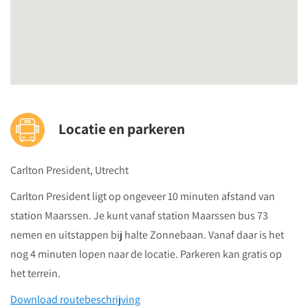
betrokkenheid van je leerlingen?
Laat je inspireren door een ervaringsgerichte aanpak,
stimulerende activiteiten en uitdagende materialen
E- Schrijfonderwijs - een stevige basis voor elke leerling
Hanneke Poot-van der Windt
, specialist Ontwikkeling van
kinderen en eigenaar 'Sirene voor kinderen'
Welke motorische basisvaardigheden zijn essentieel
Locatie en parkeren
voor een vloeiend en leesbaar handschrift?
Welke signalen in houding, pengreep en schrijfmotoriek
Carlton President, Utrecht
wijzen op beginnende schrijfproblemen?
Carlton President ligt op ongeveer 10 minuten afstand van
Hoe maak je een onderbouwde keuze tussen een los en
station Maarssen. Je kunt vanaf station Maarssen bus 73
een verbonden schrift?
nemen en uitstappen bij halte Zonnebaan. Vanaf daar is het
15:45
nog 4 minuten lopen naar de locatie. Parkeren kan gratis op
Einde congres
het terrein.
Download routebeschrijving