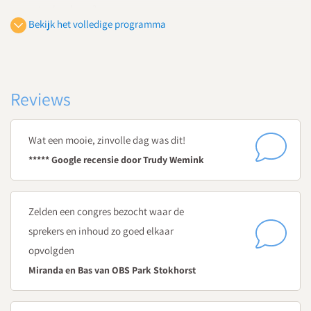
taal en lezen?
Bekijk het volledige programma
Welke oplossingen zijn er voor veelvoorkomende problemen
met rekenen bij beelddenkers?
Hoe ondersteun je leerlingen met een voorkeur voor visueel
denken op sociaal emotioneel gebied?
Reviews
Wat een mooie, zinvolle dag was dit!
***** Google recensie door Trudy Wemink
Zelden een congres bezocht waar de
sprekers en inhoud zo goed elkaar
opvolgden
Miranda en Bas van OBS Park Stokhorst