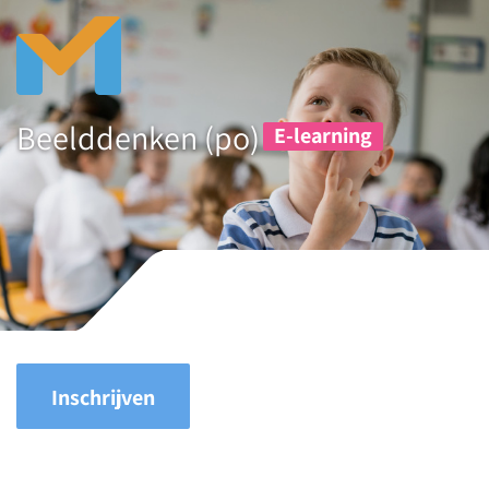
Beelddenken (po)
E-learning
Inschrijven