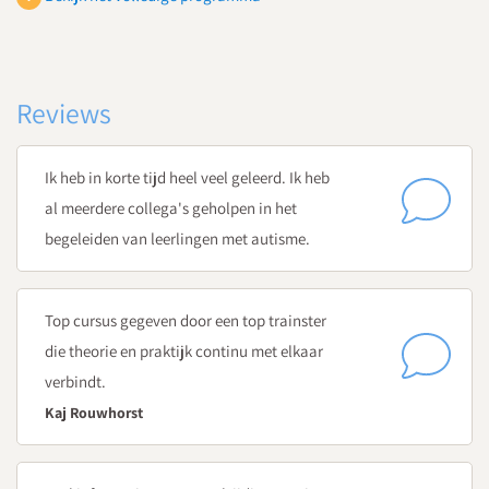
Dag 2
Autisme anders bekijken - deel 1
Cognitieve stijl van autisme - Theory of Mind, Executieve
Reviews
functies, Centrale Coherentie
Hoe verlopen cognitieve processen bij leerlingen met
Ik heb in korte tijd heel veel geleerd. Ik heb
autisme?
al meerdere collega's geholpen in het
Zintuiglijke waarneming - Welke aanpassingen kun je
begeleiden van leerlingen met autisme.
doen op jouw school?
Welke problemen in de informatieverwerking kunnen
leerlingen met autisme ervaren? En welke aanpassingen
Top cursus gegeven door een top trainster
kun je doen?
die theorie en praktijk continu met elkaar
Voorbereidende opdracht: het invullen van een (digitaal)
verbindt.
zintuiglijk profiel van een leerling met autisme
Kaj Rouwhorst
Dag 3
Autisme anders bekijken - deel 2