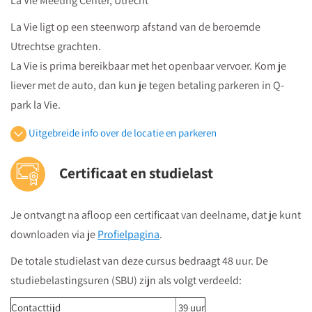
La Vie Meeting Center, Utrecht
La Vie ligt op een steenworp afstand van de beroemde
Utrechtse grachten.
La Vie is prima bereikbaar met het openbaar vervoer. Kom je
liever met de auto, dan kun je tegen betaling parkeren in Q-
park la Vie.
Uitgebreide info over de locatie en parkeren
Openbaar vervoer
Certificaat en studielast
Je volgt vanuit Utrecht Centraal Station de bewegwijzeringborden
"centrumzijde"
Je ontvangt na afloop een certificaat van deelname, dat je kunt
vervolgens vanuit winkelcentrum "Hoog Catharijne" volgt u de
downloaden via je
Profielpagina
.
borden "Vredenburg".
Regardz La Vie Utrecht bevindt zich tegenover het Vredenburg
De totale studielast van deze cursus bedraagt 48 uur. De
(plein) en naast de Bijenkorf op de hoek
studiebelastingsuren (SBU) zijn als volgt verdeeld:
St.Jacobsstraat/Lange Viestraat.
Contacttijd
39 uur