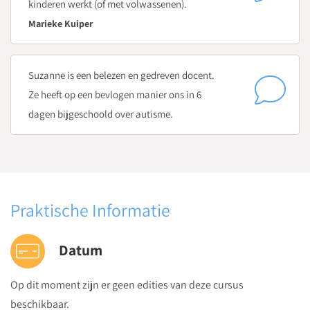
kinderen werkt (of met volwassenen).
autisme
Marieke Kuiper
Welke invloed heeft autisme op de puberteit?
Meisjes met autisme - Wat is anders dan bij het
'stereotype' van de jongen met autisme?
Suzanne is een belezen en gedreven docent.
Welke vragen en ondersteuningsbehoeften kunnen
Ze heeft op een bevlogen manier ons in 6
ouders van leerlingen met autisme hebben?
dagen bijgeschoold over autisme.
Ervaringscircuit - ervaar hoe het kan zijn om autisme te
hebben
Voorbereidende opdracht: voorbereiden van vragen aan
ervaringsdeskundige en moeder-ervaringsdeskundige
Praktische Informatie
Dag 5
Begeleiden van leerlingen met autisme
Datum
Hoe maak en lees je een autismepaspoort? En waar
liggen implicaties voor de praktijk?
Op dit moment zijn er geen edities van deze cursus
Gespreksvoering met leerlingen met autisme - waar
beschikbaar.