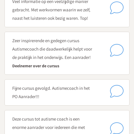
Veel informatie op een veelzijdige manier
Hoe breng je de emotionele ontwikkeling van leerlingen
gebracht. Met werkvormen waarin we zelf,
met autisme in kaart?
naast het luisteren ook bezig waren. Top!
Hoe sluit je aan bij een vertraagd lopende emotionele
ontwikkeling?
Hoe ga je om met spanning en ontspanning bij
Zeer inspirerende en gedegen cursus
leerlingen met autisme?
Autismecoach die daadwerkelijk helpt voor
Wat zijn beschermende factoren bij leerlingen met
de praktijk in het onderwijs. Een aanrader!
autisme? En hoe ontdek je de sterke kanten van
Deelnemer over de cursus
leerlingen met autisme?
Voorbereidende opdracht: 'signalen van spanning'
Fijne cursus gevolgd. Autismecoach in het
Werkopdracht: invullen signaleringsplan voor een leerling op
PO Aanrader!!!
je eigen school
Dag 4
Deze cursus tot autisme coach is een
Autisme ervaren
enorme aanrader voor iedereen die met
Ervaringsdeskundige aan het woord - (over)leven met