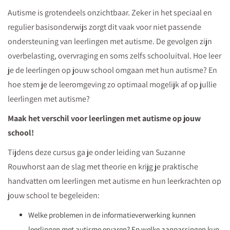
ruimte
Autisme is grotendeels onzichtbaar. Zeker in het speciaal en
en
regulier basisonderwijs zorgt dit vaak voor niet passende
de
ondersteuning van leerlingen met autisme. De gevolgen zijn
begeleidingsstijl
overbelasting, overvraging en soms zelfs schooluitval. Hoe leer
om
je de leerlingen op jouw school omgaan met hun autisme? En
zich
hoe stem je de leeromgeving zo optimaal mogelijk af op jullie
optimaal
leerlingen met autisme?
te
Maak het verschil voor leerlingen met autisme op jouw
ontwikkelen?
school!
Lees
vijf
Tijdens deze cursus ga je onder leiding van Suzanne
tips
Rouwhorst aan de slag met theorie en krijg je praktische
van
handvatten om leerlingen met autisme en hun leerkrachten op
Suzanne
jouw school te begeleiden:
voor
Welke problemen in de informatieverwerking kunnen
het
leerlingen met autisme ervaren? En welke aanpassingen kun