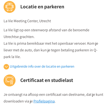
Locatie en parkeren
La Vie Meeting Center, Utrecht
La Vie ligt op een steenworp afstand van de beroemde
Utrechtse grachten.
La Vie is prima bereikbaar met het openbaar vervoer. Kom je
liever met de auto, dan kun je tegen betaling parkeren in Q-
park la Vie.
Uitgebreide info over de locatie en parkeren
Openbaar vervoer
Certificaat en studielast
Je volgt vanuit Utrecht Centraal Station de bewegwijzeringborden
"centrumzijde"
Je ontvangt na afloop een certificaat van deelname, dat je kunt
vervolgens vanuit winkelcentrum "Hoog Catharijne" volgt u de
downloaden via je
Profielpagina
.
borden "Vredenburg".