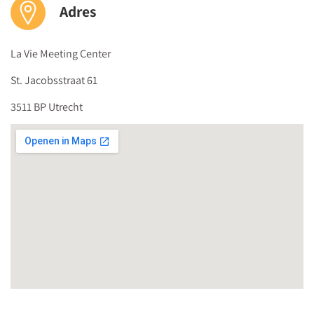
een persoonlijk certificaat van deelname
Adres
de hele dag koffie, thee en versnaperingen plús een
uitgebreide lunch
La Vie Meeting Center
De prijs bedraagt 1900 euro (vrijgesteld van btw) per persoon.
St. Jacobsstraat 61
Kom je met een groep, dan is iedere
5e deelnemer gratis
.
3511 BP Utrecht
Medilex Onderwijs is geregistreerd door het
CRKBO
en voldoet
aan de
Kwaliteitscode voor Opleidingsinstellingen voor Kort
Beroepsonderwijs
.