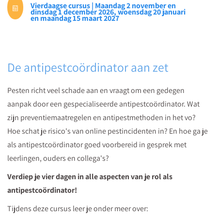
Vierdaagse cursus | Maandag 2 november en
collega
dinsdag 1 december 2026, woensdag 20 januari
en maandag 15 maart 2027
is
misbruikt
voor
een
De antipestcoördinator aan zet
meme?
Lees
Pesten richt veel schade aan en vraagt om een gedegen
het
aanpak door een gespecialiseerde antipestcoördinator. Wat
in
zijn preventiemaatregelen en antipestmethoden in het vo?
het
Hoe schat je risico's van online pestincidenten in? En hoe ga je
blog
als antipestcoördinator goed voorbereid in gesprek met
van
leerlingen, ouders en collega's?
Klaartje
Verdiep je vier dagen in alle aspecten van je rol als
Schüngel.
antipestcoördinator!
Tijdens deze cursus leer je onder meer over: