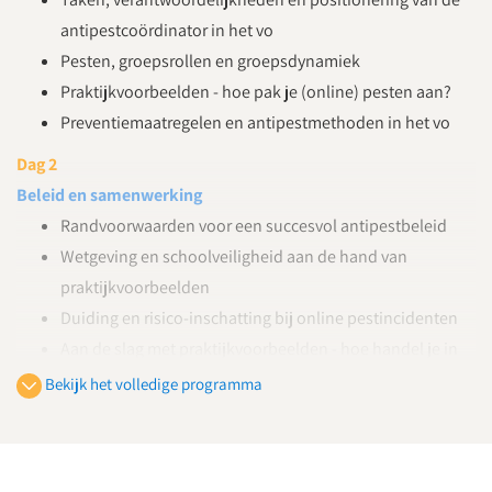
antipestcoördinator in het vo
Pesten, groepsrollen en groepsdynamiek
Praktijkvoorbeelden - hoe pak je (online) pesten aan?
Preventiemaatregelen en antipestmethoden in het vo
Dag 2
Beleid en samenwerking
Randvoorwaarden voor een succesvol antipestbeleid
Wetgeving en schoolveiligheid aan de hand van
praktijkvoorbeelden
Duiding en risico-inschatting bij online pestincidenten
Aan de slag met praktijkvoorbeelden - hoe handel je in
verschillende situaties?
Bekijk het volledige programma
Dag 3
In gesprek 1
Goed voorbereid in gesprek met leerlingen, ouders en