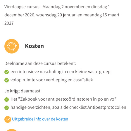
doelstellingen van je antipestbeleid op school
Vierdaagse cursus | Maandag 2 november en dinsdag 1
Uitdragen en borgen van je antipestbeleid binnen de
december 2026, woensdag 20 januari en maandag 15 maart
school
2027
Kosten
Deelname aan deze cursus betekent:
een intensieve nascholing in een kleine vaste groep
volop ruimte voor verdieping en casuïstiek
Je krijgt daarnaast:
Het "Zakboek voor antipestcoördinatoren in po en vo"
handige overzichten, zoals de checklist Antipestprotocol en
Social media-protocol
Uitgebreide info over de kosten
hand-outs met de presentaties van de spreker