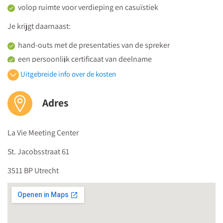
kwaliteitscoördinator.
volop ruimte voor verdieping en casuïstiek
Je krijgt daarnaast:
hand-outs met de presentaties van de spreker
een persoonlijk certificaat van deelname
de hele dag koffie, thee en versnaperingen plús een
Uitgebreide info over de kosten
uitgebreide lunch
Adres
De prijs bedraagt 1450 euro (vrijgesteld van btw) per persoon.
Kom je met een groep, dan is iedere
5e deelnemer gratis
.
La Vie Meeting Center
Medilex Onderwijs is geregistreerd door het
CRKBO
en voldoet
St. Jacobsstraat 61
aan de
Kwaliteitscode voor Opleidingsinstellingen voor Kort
Beroepsonderwijs
.
3511 BP Utrecht