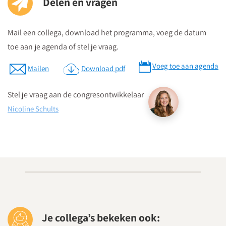
Delen en vragen
Postcode ten behoeve van je navigatiesysteem : 3511 BS
Parkeren kan in de Qpark parkeergarage La Vie, welke langs de
Mail een collega, download het programma, voeg de datum
verschillende aanrijdroutes wordt bewegwijzerd.
toe aan je agenda of stel je vraag.
Op parkeerniveau 14 heeft u rechtstreekse doorgang naar La
Vie.
Voeg toe aan agenda
Mailen
Download pdf
Parkeergarage “La Vie” bevindt zich aan de St. Jacobstraat
naast de Bijenkorf.
Stel je vraag aan de congresontwikkelaar
Nicoline Schults
Download routebeschrijving
Je collega’s bekeken ook: