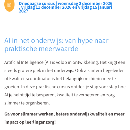
Driedaagse cursus | woensdag 2 december 2026
direct
, vrijdag 11 december 2026 en vrijdag 15 januari
2027
toe
te
passen
in
AI in het onderwijs: van hype naar
jouw
praktische meerwaarde
werk.
<br/>Download
Artificial Intelligence (AI) is volop in ontwikkeling. Het krijgt een
het
steeds grotere plek in het onderwijs. Ook als intern begeleider
document
of kwaliteitscoördinator is het belangrijk om hierin mee te
en
groeien. In deze praktische cursus ontdek je stap voor stap hoe
ervaar
AI je helpt tijd te besparen, kwaliteit te verbeteren en zorg
hoe
slimmer te organiseren.
je
Ga voor slimmer werken, betere onderwijskwaliteit en meer
met
impact op leerlingenzorg!
behulp