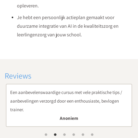
opleveren.
Je hebt een persoonlijk actieplan gemaakt voor
duurzame integratie van AI in de kwaliteitszorg en
leerlingenzorg van jouw school.
Reviews
velenswaardige cursus met vele praktische tips /
Tijdens deze c
ngen verzorgd door een enthousiaste, bevlogen
het wel kan!" 
Anoniem