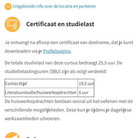
Uitgebreide info over de locatie en parkeren
Openbaar vervoer
Certificaat en studielast
Je volgt vanuit Utrecht Centraal Station de bewegwijzeringborden
"centrumzijde"
Je ontvangt na afloop een certificaat van deelname, dat je kunt
vervolgens vanuit winkelcentrum "Hoog Catharijne" volgt u de
downloaden via je
Profielpagina
.
borden "Vredenburg".
Regardz La Vie Utrecht bevindt zich tegenover het Vredenburg
De totale studielast van deze cursus bedraagt 25,5 uur. De
(plein) en naast de Bijenkorf op de hoek
studiebelastingsuren (SBU) zijn als volgt verdeeld:
St.Jacobsstraat/Lange Viestraat.
Contacttijd
19,5 uur
Je kunt het meeting center bereiken via
de ingang van het
Literatuurstudie/huiswerkopdrachten
6 uur
kantorencomplex "La Vie" aan de St. Jacobsstraat
. Op de
De huiswerkopdrachten bestaan vooral uit het oefenen met de
borden op de 4e etage zie je in welke zaal je moet zijn en daar
verschillende mogelijkheden. Deze kun je tijdens je dagelijkse
kun je dan direct naartoe.
werkzaamheden uitvoeren.
Parkeren