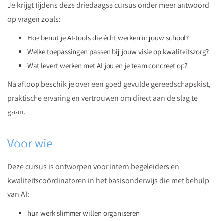
Je krijgt tijdens deze driedaagse cursus onder meer antwoord
van
op vragen zoals:
AI
meer
Hoe benut je AI-tools die écht werken in jouw school?
overzicht
Welke toepassingen passen bij jouw visie op kwaliteitszorg?
en
Wat levert werken met AI jou en je team concreet op?
gemak
Na afloop beschik je over een goed gevulde gereedschapskist,
kunt
praktische ervaring en vertrouwen om direct aan de slag te
werken.
gaan.
Voor wie
Deze cursus is ontworpen voor intern begeleiders en
kwaliteitscoördinatoren in het basisonderwijs die met behulp
van AI:
hun werk slimmer willen organiseren