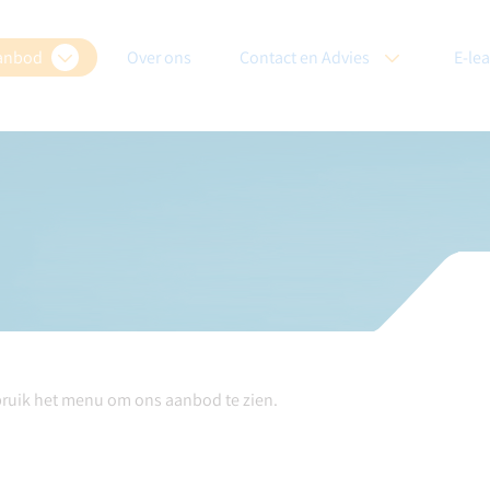
anbod
Over ons
Contact en Advies
E-le
bruik het menu om ons aanbod te zien.