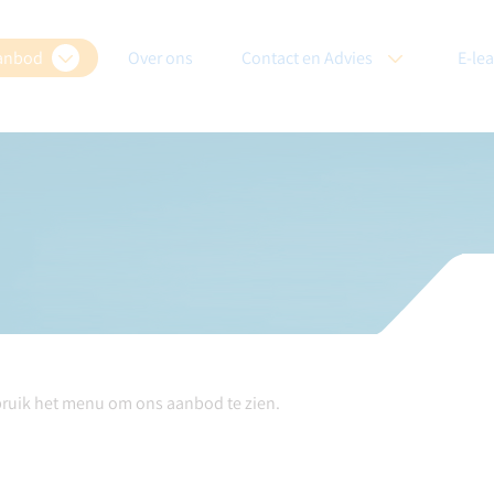
anbod
Over ons
Contact en Advies
E-le
bruik het menu om ons aanbod te zien.