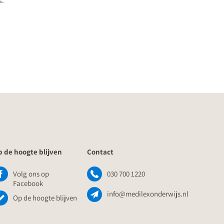
s.
 de hoogte blijven
Contact
Volg ons op
030 700 1220
Facebook
info@medilexonderwijs.nl
Op de hoogte blijven