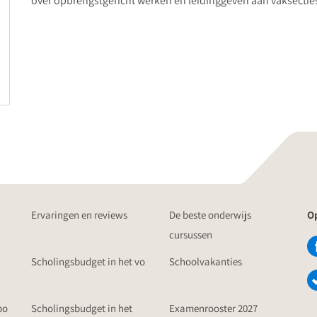
over opbrengstgericht werken en leidinggeven aan vaksectie
Ervaringen en reviews
De beste onderwijs
Op
cursussen
Scholingsbudget in het vo
Schoolvakanties
po
Scholingsbudget in het
Examenrooster 2027