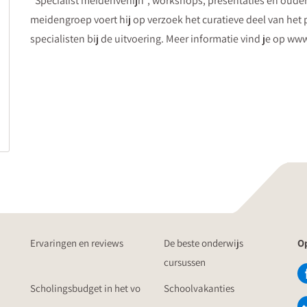
“Specialist meidenvenijn”, workshops, presentaties en oude
meidengroep voert hij op verzoek het curatieve deel van het
specialisten bij de uitvoering. Meer informatie vind je op w
Ervaringen en reviews
De beste onderwijs
Op
cursussen
Scholingsbudget in het vo
Schoolvakanties