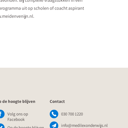
ravonden. Bij complexe vraagstukken in een
 programma uit op scholen of coacht aspirant
ww.meidenvenijn.nl.
 de hoogte blijven
Contact
Volg ons op
030 700 1220
Facebook
info@medilexonderwijs.nl
Op de hoogte blijven