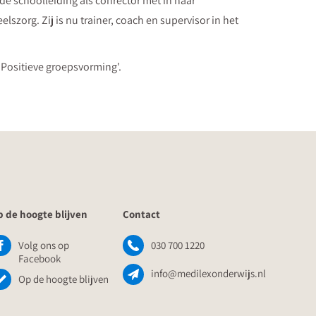
de schoolleiding als conrector met in haar
szorg. Zij is nu trainer, coach en supervisor in het
'Positieve groepsvorming'.
 de hoogte blijven
Contact
Volg ons op
030 700 1220
Facebook
info@medilexonderwijs.nl
Op de hoogte blijven