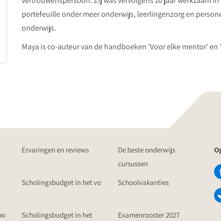
vertrouwenspersoon. Zij was vervolgens 10 jaar werkzaam in 
portefeuille onder meer onderwijs, leerlingenzorg en personeel
onderwijs.
Maya is co-auteur van de handboeken 'Voor elke mentor' en 
Ervaringen en reviews
De beste onderwijs
Op
cursussen
Scholingsbudget in het vo
Schoolvakanties
po
Scholingsbudget in het
Examenrooster 2027