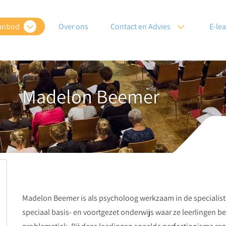
anbod
Over ons
Contact en Advies
E-le
Madelon Beemer
Madelon Beemer is als psycholoog werkzaam in de specialisti
speciaal basis- en voortgezet onderwijs waar ze leerlingen