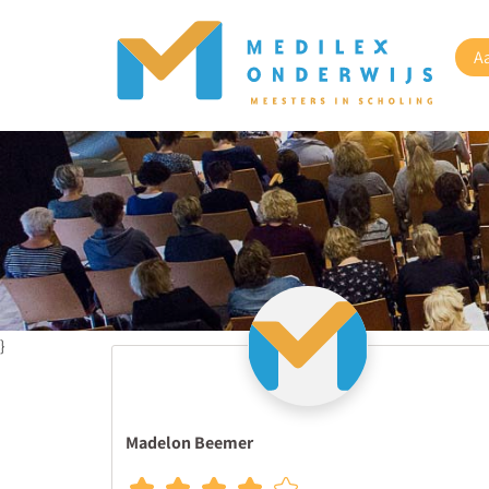
A
}
Madelon Beemer