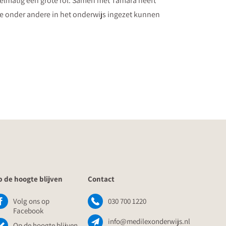
gelmatig een grote rol. Samen met Tamara heeft
e onder andere in het onderwijs ingezet kunnen
 de hoogte blijven
Contact
Volg ons op
030 700 1220
Facebook
info@medilexonderwijs.nl
Op de hoogte blijven