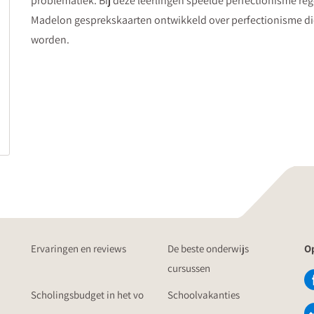
problematiek. Bij deze leerlingen speelde perfectionisme re
Madelon gesprekskaarten ontwikkeld over perfectionisme di
worden.
Ervaringen en reviews
De beste onderwijs
Op
cursussen
Scholingsbudget in het vo
Schoolvakanties