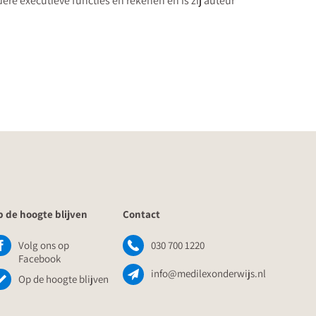
ere executieve functies en rekenen en is zij auteur
 de hoogte blijven
Contact
Volg ons op
030 700 1220
Facebook
info@medilexonderwijs.nl
Op de hoogte blijven