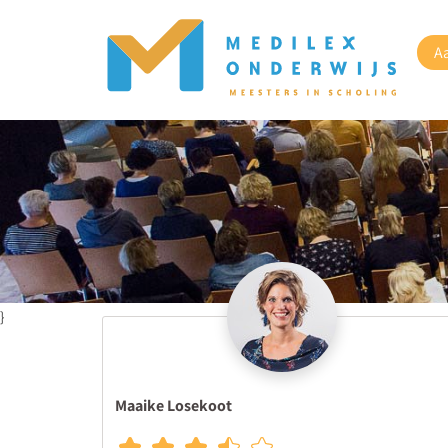
A
}
Maaike Losekoot