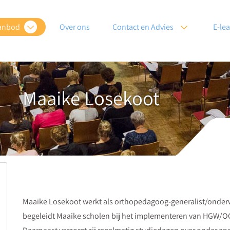
anbod
Over ons
Contact en Advies
E-le
Maaike Losekoot
Maaike Losekoot werkt als orthopedagoog-generalist/onderwij
begeleidt Maaike scholen bij het implementeren van HGW/O