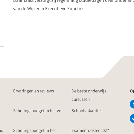
Daarnaast verzorgt zij regelmatig studiedagen over onder and
van de Wijzer in Executieve Functies.
Ervaringen en reviews
De beste onderwijs
Op
cursussen
Scholingsbudget in het vo
Schoolvakanties
po
Scholingsbudget in het
Examenrooster 2027