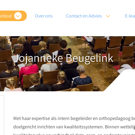
anbod
Over ons
Contact en Advies
E-le
Jojanneke Beugelink
Met haar expertise als intern begeleider en orthopedagoog b
doelgericht inrichten van kwaliteitssystemen. Binnen wettelijk