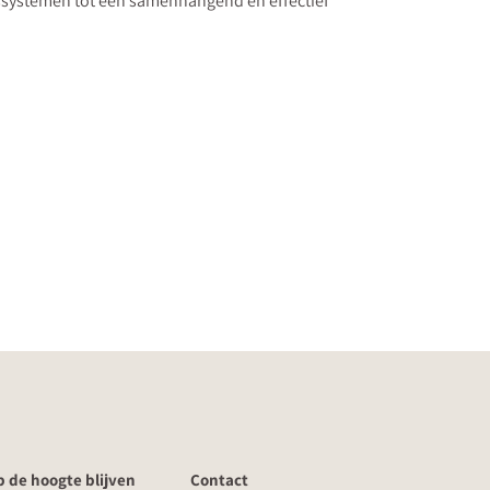
ngssystemen tot een samenhangend en effectief
 de hoogte blijven
Contact