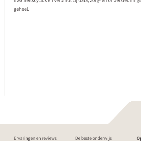
kwaliteitscyclus en verbindt zij data, zorg- en ondersteuni
geheel.
Ervaringen en reviews
De beste onderwijs
Op