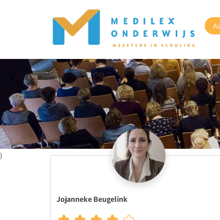
A
}
Jojanneke Beugelink