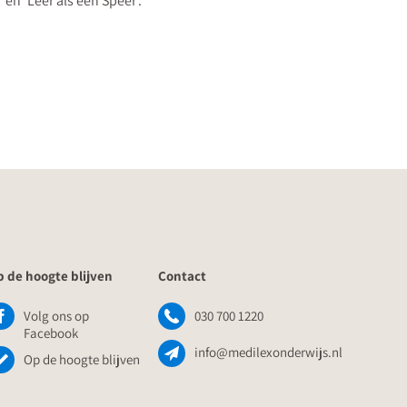
' en 'Leer als een Speer'.
 de hoogte blijven
Contact
Volg ons op
030 700 1220
Facebook
info@medilexonderwijs.nl
Op de hoogte blijven