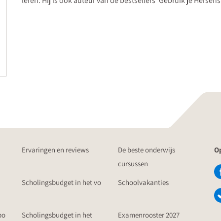
leren. Hij is ook auteur van de bestsellers 'Gebruik je Hersens
Ervaringen en reviews
De beste onderwijs
Op
cursussen
Scholingsbudget in het vo
Schoolvakanties
po
Scholingsbudget in het
Examenrooster 2027