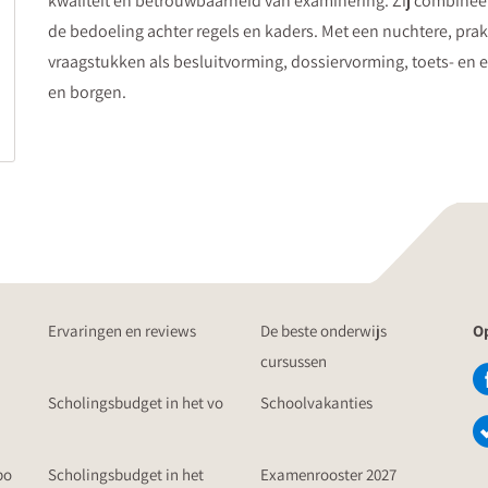
kwaliteit en betrouwbaarheid van examinering. Zij combineer
de bedoeling achter regels en kaders. Met een nuchtere, praktij
vraagstukken als besluitvorming, dossiervorming, toets- en
en borgen.
Ervaringen en reviews
De beste onderwijs
Op
cursussen
Scholingsbudget in het vo
Schoolvakanties
po
Scholingsbudget in het
Examenrooster 2027