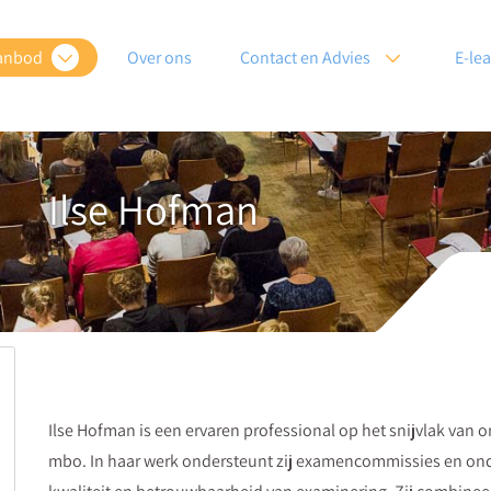
anbod
Over ons
Contact en Advies
E-le
Ilse Hofman
Ilse Hofman is een ervaren professional op het snijvlak van 
mbo. In haar werk ondersteunt zij examencommissies en onde