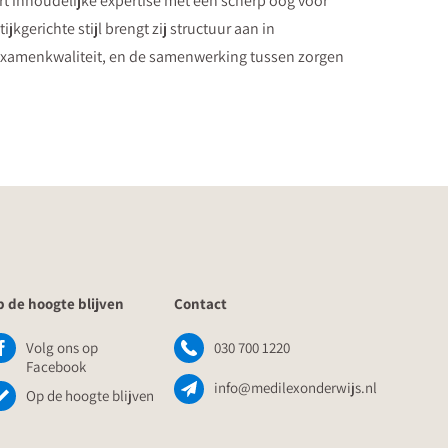
t inhoudelijke expertise met een scherp oog voor
kgerichte stijl brengt zij structuur aan in
 examenkwaliteit, en de samenwerking tussen zorgen
 de hoogte blijven
Contact
Volg ons op
030 700 1220
Facebook
info@medilexonderwijs.nl
Op de hoogte blijven