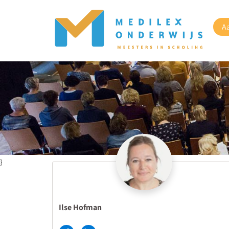
A
}
Ilse Hofman