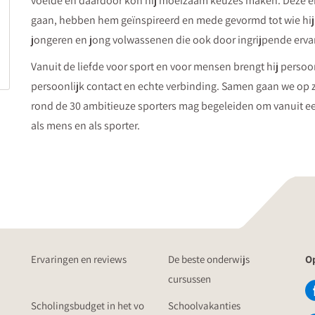
voelde en daardoor kon hij moeizaam keuzes maken. Deze e
gaan, hebben hem geïnspireerd en mede gevormd tot wie hij nu 
jongeren en jong volwassenen die ook door ingrijpende ervari
Vanuit de liefde voor sport en voor mensen brengt hij persoon 
persoonlijk contact en echte verbinding. Samen gaan we op z
rond de 30 ambitieuze sporters mag begeleiden om vanuit ee
als mens en als sporter.
Ervaringen en reviews
De beste onderwijs
Op
cursussen
Scholingsbudget in het vo
Schoolvakanties