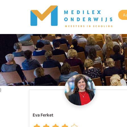
A
}
Eva Ferket