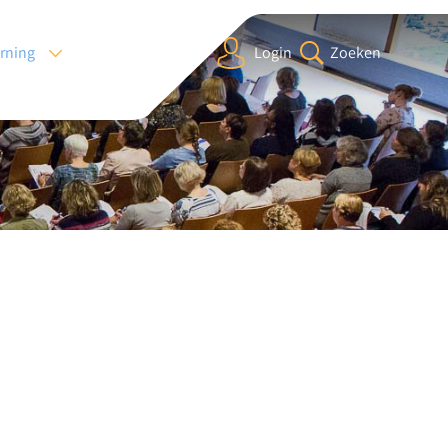
arning
Login
Zoeken