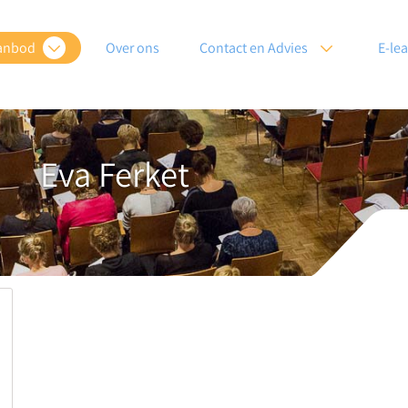
anbod
Over ons
Contact en Advies
E-le
Eva Ferket