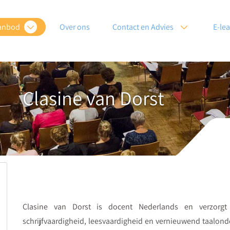
anbod
Over ons
Contact en Advies
E-le
Clasine van Dorst
Clasine van Dorst is docent Nederlands en verzorg
schrijfvaardigheid, leesvaardigheid en vernieuwend taalond