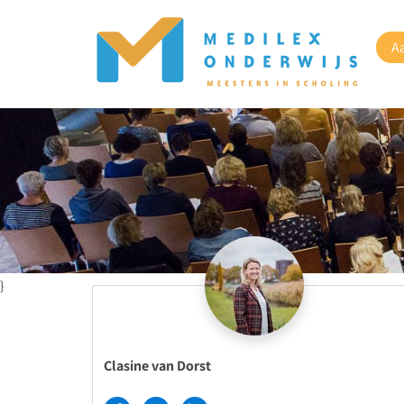
A
}
Clasine van Dorst