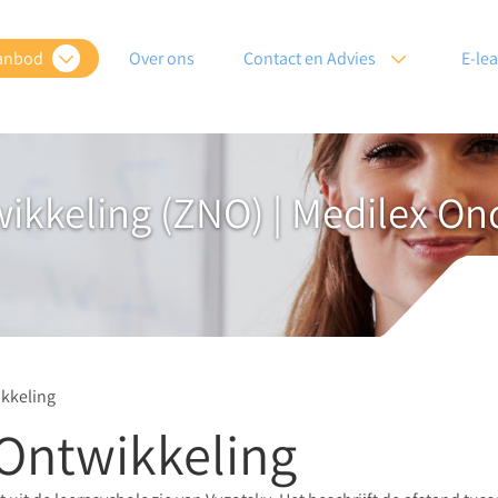
anbod
Over ons
Contact en Advies
E-le
ikkeling (ZNO) | Medilex On
kkeling
Ontwikkeling