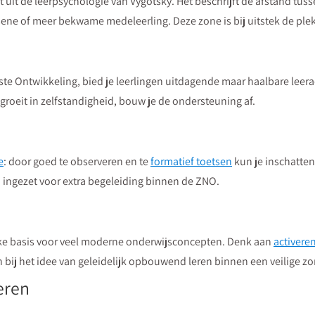
it de leerpsychologie van Vygotsky. Het beschrijft de afstand tussen
ene of meer bekwame medeleerling. Deze zone is bij uitstek de plek 
ste Ontwikkeling, bied je leerlingen uitdagende maar haalbare leera
groeit in zelfstandigheid, bouw je de ondersteuning af.
e
: door goed te observeren en te
formatief toetsen
kun je inschatten 
ingezet voor extra begeleiding binnen de ZNO.
ke basis voor veel moderne onderwijsconcepten. Denk aan
activere
n bij het idee van geleidelijk opbouwend leren binnen een veilige zo
eren