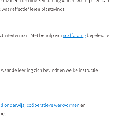
 wat een leerling zelfstandig kan en wat hij of zij kan
waar effectief leren plaatsvindt.
ctiviteiten aan. Met behulp van
scaffolding
begeleid je
waar de leerling zich bevindt en welke instructie
nd onderwijs
,
coöperatieve werkvormen
en
ne.