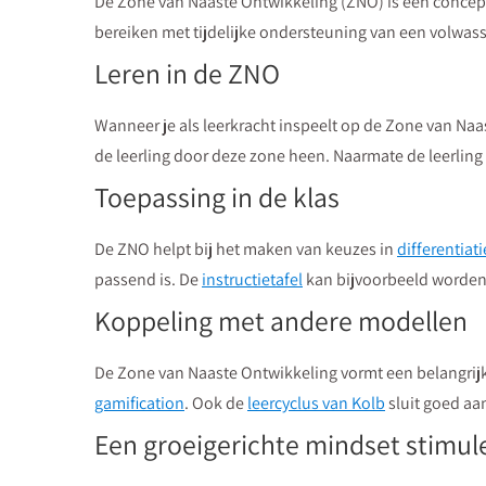
De Zone van Naaste Ontwikkeling (ZNO) is een concept u
bereiken met tijdelijke ondersteuning van een volwass
Leren in de ZNO
Wanneer je als leerkracht inspeelt op de Zone van Naa
de leerling door deze zone heen. Naarmate de leerling 
Toepassing in de klas
De ZNO helpt bij het maken van keuzes in
differentiati
passend is. De
instructietafel
kan bijvoorbeeld worden 
Koppeling met andere modellen
De Zone van Naaste Ontwikkeling vormt een belangrij
gamification
. Ook de
leercyclus van Kolb
sluit goed aa
Een groeigerichte mindset stimul