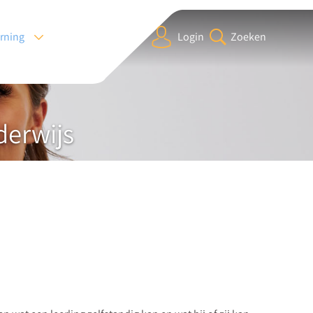
arning
Login
Zoeken
derwijs