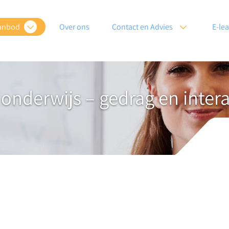
anbod
Over ons
Contact en Advies
E-le
 onderwijs – gedrag en intera