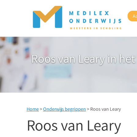
A
Roos van Leary in het
Home
>
Onderwijs begrippen
> Roos van Leary
Roos van Leary