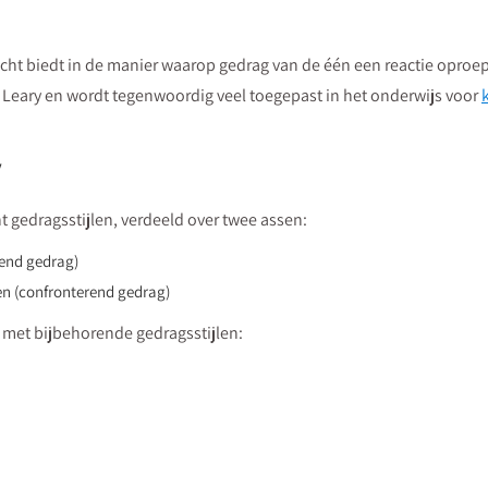
t biedt in de manier waarop gedrag van de één een reactie oproept b
eary en wordt tegenwoordig veel toegepast in het onderwijs voor
y
t gedragsstijlen, verdeeld over twee assen:
gend gedrag)
en (confronterend gedrag)
 met bijbehorende gedragsstijlen: