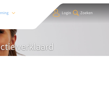
arning
Login
Zoeken
ctie verklaard