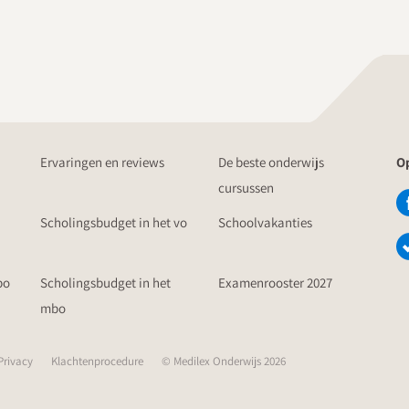
Ervaringen en reviews
De beste onderwijs
Op
cursussen
Scholingsbudget in het vo
Schoolvakanties
po
Scholingsbudget in het
Examenrooster 2027
mbo
Privacy
Klachtenprocedure
© Medilex Onderwijs 2026