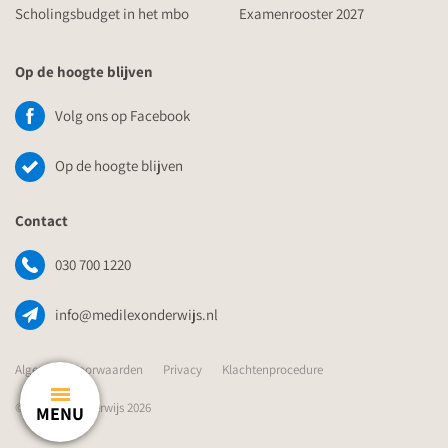
Scholingsbudget in het mbo
Examenrooster 2027
Op de hoogte blijven
Volg ons op Facebook
Op de hoogte blijven
Contact
030 700 1220
info@medilexonderwijs.nl
Algemene Voorwaarden
Privacy
Klachtenprocedure
© Medilex Onderwijs 2026
MENU