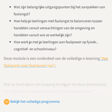
Wat zijn belangrijke uitgangspunten bij het aanpakken van
faalangst?
Hoe help je leerlingen met faalangst te balanceren tussen
handelen vanuit verwachtingen van de omgeving en
handelen vanuit wie ze werkelijk zijn?
Hoe werk je met je leerlingen aan faalpower op fysiek-,
cognitief- en schoolniveau?
Deze module is een onderdeel van de volledige e-learning
'Van
faalangst naar faalpower (po)'.
Klik op inschrijven om toegang te krijgen tot deze deelmodule.
Tip: Wil je de complete e-learning 'Van faalangst naar
faalpower' volgen, schrijf je dan in via
deze pagina
. Met de
Bekijk het volledige programma
complete module ben je voordeliger uit!