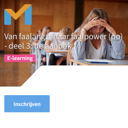
Van faalangst naar faalpower (po)
- deel 3: de aanpak
E-learning
Inschrijven