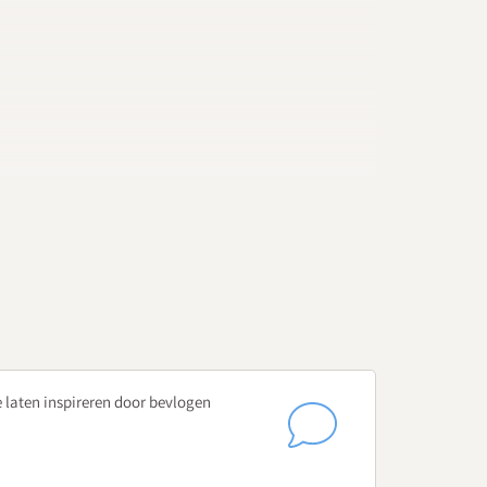
 leerling?
wat er gebeurd is?
e laten inspireren door bevlogen
nning en de uitvoering van praktische zaken rondom