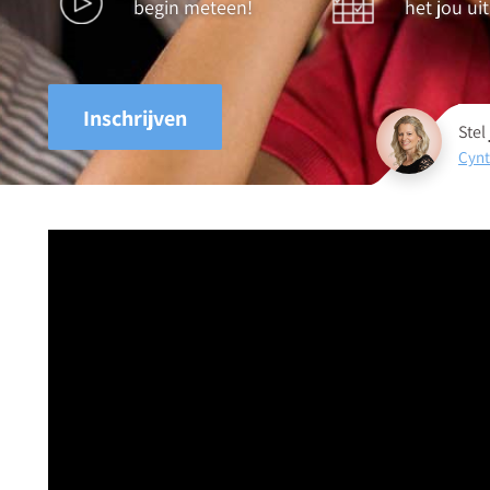
begin meteen!
het jou ui
Inschrijven
Stel
Cynt