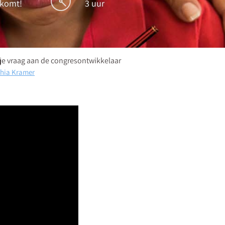
tkomt!
3 uur
 je vraag aan de congresontwikkelaar
hia Kramer