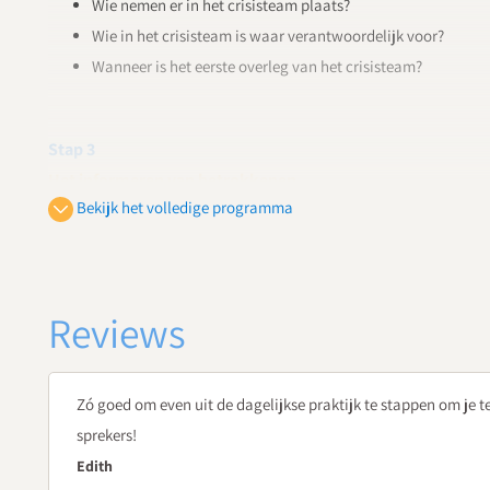
Wie nemen er in het crisisteam plaats?
Wie in het crisisteam is waar verantwoordelijk voor?
Wanneer is het eerste overleg van het crisisteam?
Stap 3
Het informeren van betrokkenen
Bekijk het volledige programma
Wie moet er geïnformeerd worden over het overlijden van de
Welke informatie deel je wanneer en met wie?
Stap 4
Reviews
Praten over wat er is gebeurd
Hoe praten je met ouders, medewerkers en leerlingen over 
Zó goed om even uit de dagelijkse praktijk te stappen om je t
Stap 5
sprekers!
Aanpassingen doorvoeren
Edith
Welke aanpassingen moet je doorvoeren wat betreft de pla