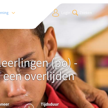
arning
Login
Zoeken
leerlingen (po) -
j een overlijden
nneer
Tijdsduur