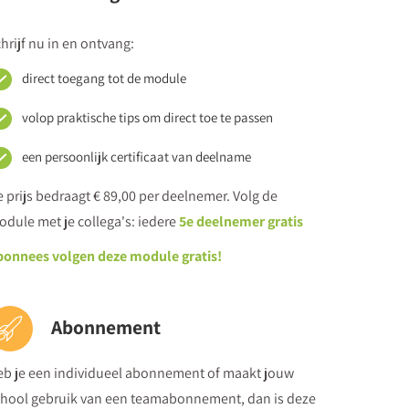
e. Tip: Deze module is een onderdeel van de e-
hrijf nu in en ontvang:
n 2 volgen over
Omgaan met en ondersteuning bij
direct toegang tot de module
volop praktische tips om direct toe te passen
een persoonlijk certificaat van deelname
 prijs bedraagt € 89,00 per deelnemer. Volg de
dule met je collega's: iedere
5e deelnemer gratis
bonnees volgen deze module gratis!
Abonnement
eb je een individueel abonnement of maakt jouw
chool gebruik van een teamabonnement, dan is deze