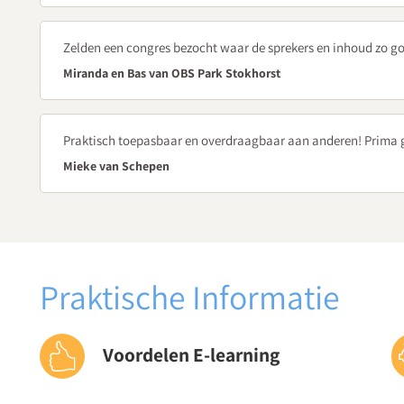
een overlijden?
Zelden een congres bezocht waar de sprekers en inhoud zo g
Stap 6
Miranda en Bas van OBS Park Stokhorst
Begeleiden tot en met de uitvaart
Hoe bereid je je leerlingen voor op de uitvaart van een
Praktisch toepasbaar en overdraagbaar aan anderen! Prima 
Hoe ondersteun je leerlingen in het omgaan met het verl
Mieke van Schepen
Welke verschillende werkvormen over rouw en verlies zet
Stap 7
Begeleiden na de uitvaart
Praktische Informatie
Waar moet je inhoudelijk en praktisch gezien op letten bij 
Stap 8
Voordelen E-learning
Afronden en terugkijken
Welke drie zaken zijn belangrijk bij het afronden en terugkij