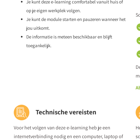
Je kunt deze e-learning comfortabel vanuit huis of
Klik op inschrijven om toegang te krijgen tot deze deelmodul
op je eigen werkplek volgen.
Sc
learning
Je kunt de module starten en pauzeren wanneer het
'Rouw en verlies bij leerlingen (po)'
.
Wil je deel 1 e
rouw? Klik dan hier
jou uitkomt.
De informatie is meteen beschikbaar en blijft
toegankelijk.
De
mo
A
Technische vereisten
Voor het volgen van deze e-learning heb je een
H
internetverbinding nodig en een computer, laptop of
s