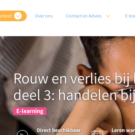
anbod
Over ons
Contact en Advies
E-le
Rouw en verlies bij 
deel 3: handelen bi
E-learning
Direct beschikbaar
Leren wa