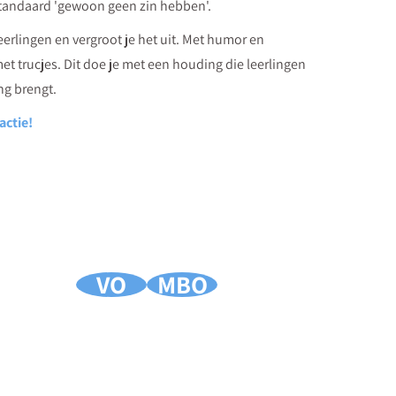
f standaard 'gewoon geen zin hebben'.
eerlingen en vergroot je het uit. Met humor en
met trucjes. Dit doe je met een houding die leerlingen
ng brengt.
actie!
VO
MBO