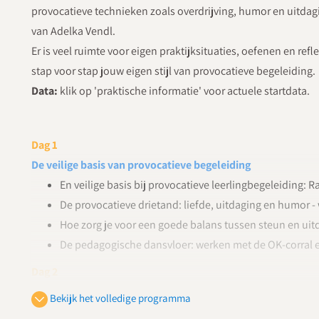
provocatieve technieken zoals overdrijving, humor en uitdag
van Adelka Vendl.
Er is veel ruimte voor eigen praktijksituaties, oefenen en refl
stap voor stap jouw eigen stijl van provocatieve begeleiding.
Data:
klik op 'praktische informatie' voor actuele startdata.
Dag 1
De veilige basis van provocatieve begeleiding
En veilige basis bij provocatieve leerlingbegeleiding:
De provocatieve drietand: liefde, uitdaging en humor - 
Hoe zorg je voor een goede balans tussen steun en uitd
De pedagogische dansvloer: werken met de OK-corral
Dag 2
Provocerende technieken in jouw lespraktijk
Bekijk het volledige programma
Welk leerlinggedrag leent zich goed voor een provocati