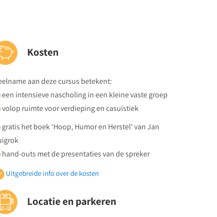
Kosten
eelname aan deze cursus betekent:
een intensieve nascholing in een kleine vaste groep
volop ruimte voor verdieping en casuïstiek
gratis het boek 'Hoop, Humor en Herstel' van Jan
uigrok
hand-outs met de presentaties van de spreker
een persoonlijk certificaat van deelname
Uitgebreide info over de kosten
de hele dag koffie, thee en versnaperingen plús een
tgebreide lunch
Locatie en parkeren
 prijs bedraagt 1550 euro (vrijgesteld van btw) per