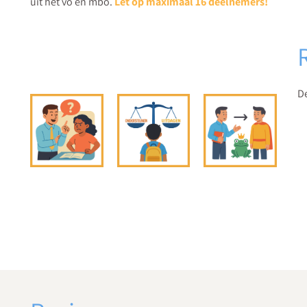
uit het vo en mbo.
Let op maximaal 16 deelnemers!
De