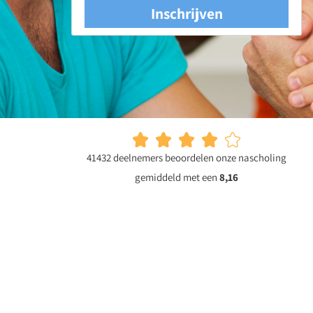
voor
Inschrijven
zijn."
Het
zijn
aannames
die
we
vaak
41432 deelnemers beoordelen onze nascholing
horen.
gemiddeld met een
8,16
Maar…
kloppen
ze
wel?
Ontdek
wat
provocatieve