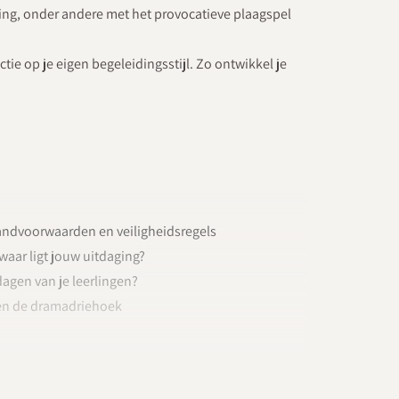
ing, onder andere met het provocatieve plaagspel
ectie op je eigen begeleidingsstijl. Zo ontwikkel je
 Randvoorwaarden en veiligheidsregels
waar ligt jouw uitdaging?
agen van je leerlingen?
 en de dramadriehoek
eve aanpak? En welk gedrag juist niet?