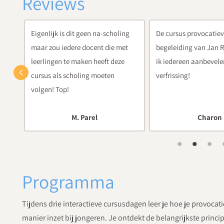
Reviews
ng
De cursus provocatieve
Prima cursus gevolgd 
t
begeleiding van Jan Ruigrok kan
Onderwijs. Goed locat
ik iedereen aanbevelen. Wat een
cursus en goed toepas
verfrissing!
praktijk
Charon
Evert
Programma
Tijdens drie interactieve cursusdagen leer je hoe je provocat
manier inzet bij jongeren. Je ontdekt de belangrijkste princ