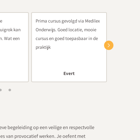
via Medilex
De cursus Provocatieve
Deze cursus i
ie, mooie
Begeleiding van Jan Ruigrok is
toegevoegde 
baar in de
een meerdaagse cursus die aan te
daarom zeker
raden is. De cursus is leerzaam en
zit vol humor.
Docent en mentor voortgezet
onderwijs
ieve begeleiding op een veilige en respectvolle
ipes van provocatief werken. Je oefent met