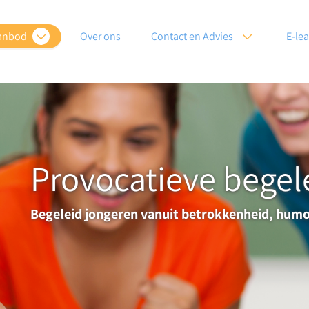
anbod
Over ons
Contact en Advies
E-le
Provocatieve begel
Begeleid jongeren vanuit betrokkenheid, humo