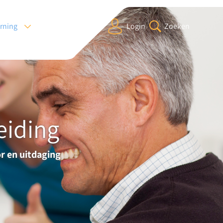
arning
Login
Zoeken
eiding
r en uitdaging