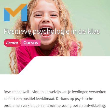
Gratis
slinger
Wil
jij
Positieve psychologie in de klas
de
groeimindset
Cursus
Gemist
van
je
leerlingen
stimuleren
en
zo
werken
Bewust het welbevinden en welzijn van je leerlingen versterken
aan
creëert een positief leerklimaat. De kans op psychische
een
problemen verkleint en er is ruimte voor groei en ontwikkeling.
positief