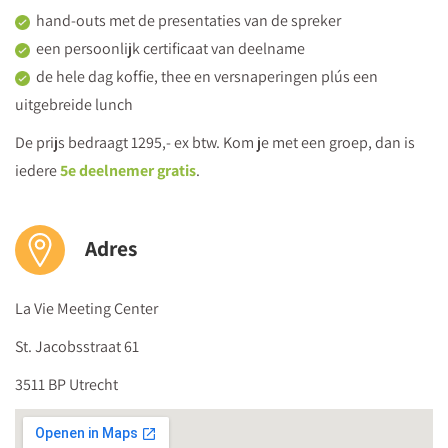
Literatuurstudie en opdrachten op school
3 uur
hand-outs met de presentaties van de spreker
een persoonlijk certificaat van deelname
de hele dag koffie, thee en versnaperingen plús een
uitgebreide lunch
De prijs bedraagt 1295,- ex btw. Kom je met een groep, dan is
iedere
5e deelnemer gratis
.
Adres
La Vie Meeting Center
St. Jacobsstraat 61
3511 BP Utrecht