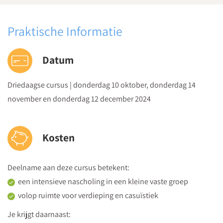
tegenslagen?
Hoe leer jij je leerlingen hun gedachten te onderzoeken en
Praktische Informatie
om te zetten naar positieve gedachten?
Datum
De cursusdagen zijn praktisch van aard, er is ruimte voor
intervisie en je gaat actief aan de slag met de theorie. Tussen
Driedaagse cursus | donderdag 10 oktober, donderdag 14
de cursusdagen krijg je een opdracht om in je klas mee te
november en donderdag 12 december 2024
oefenen. Wanneer je alle dagen gevolgd hebt en de
huiswerkopdrachten hebt gedaan, ontvang je na afloop hetr
Kosten
certificaat 'Positieve leraar'.
Deelname aan deze cursus betekent:
Urenverdeling naar inhoud:
een intensieve nascholing in een kleine vaste groep
volop ruimte voor verdieping en casuïstiek
Je krijgt daarnaast:
Contacttijd
19,5 uur