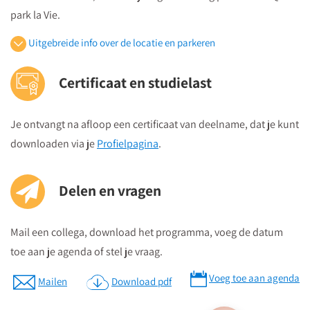
park la Vie.
Uitgebreide info over de locatie en parkeren
Openbaar vervoer
Certificaat en studielast
Je volgt vanuit Utrecht Centraal Station de bewegwijzeringborden
"centrumzijde"
Je ontvangt na afloop een certificaat van deelname, dat je kunt
vervolgens vanuit winkelcentrum "Hoog Catharijne" volgt u de
downloaden via je
Profielpagina
.
borden "Vredenburg".
Regardz La Vie Utrecht bevindt zich tegenover het Vredenburg
(plein) en naast de Bijenkorf op de hoek
Delen en vragen
St.Jacobsstraat/Lange Viestraat.
Je kunt het meeting center bereiken via
de ingang van het
Mail een collega, download het programma, voeg de datum
kantorencomplex "La Vie" aan de St. Jacobsstraat
. Op de
toe aan je agenda of stel je vraag.
borden op de 4e etage zie je in welke zaal je moet zijn en daar
Voeg toe aan agenda
kun je dan direct naartoe.
Mailen
Download pdf