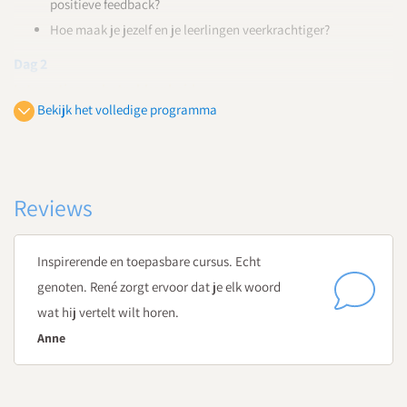
positieve feedback?
Hoe maak je jezelf en je leerlingen veerkrachtiger?
Dag 2
Interacties en betrokkenheid
Bekijk het volledige programma
Waarom zijn intrinsieke motivatie, betrokkenheid en sociale
relaties van belang voor het welzijn van je leerlingen?
Hoe stimuleer je vriendelijkheid, compassie en samenwerken
binnen je klas?
Reviews
Hoe geef je betekenis aan leeractiviteiten en verhoog je de
betrokkenheid en motivatie van je leerlingen?
Inspirerende en toepasbare cursus. Echt
Dag 3
genoten. René zorgt ervoor dat je elk woord
Gedachten beïnvloeden
wat hij vertelt wilt horen.
Anne
Met welke interventies versterk je de groeimindset van je
leerlingen?
Hoe leer jij je leerlingen omgaan met uitdagingen en