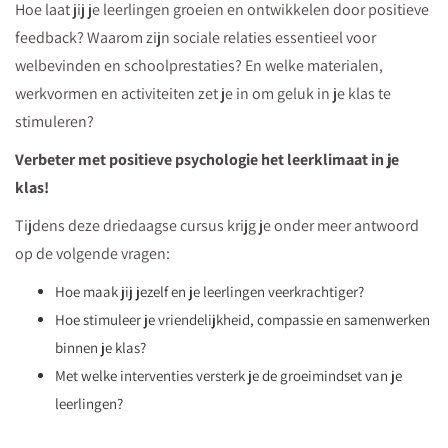
Hoe laat jij je leerlingen groeien en ontwikkelen door positieve
en
feedback? Waarom zijn sociale relaties essentieel voor
optimistisch
welbevinden en schoolprestaties? En welke materialen,
pedagogisch
werkvormen en activiteiten zet je in om geluk in je klas te
klimaat
stimuleren?
in
je
Verbeter met positieve psychologie het leerklimaat in je
klas?
klas!
Download
Tijdens deze driedaagse cursus krijg je onder meer antwoord
na
op de volgende vragen:
nu
Hoe maak jij jezelf en je leerlingen veerkrachtiger?
GRATIS
Hoe stimuleer je vriendelijkheid, compassie en samenwerken
deze
binnen je klas?
slinger
Met welke interventies versterk je de groeimindset van je
met
leerlingen?
groeitaal.