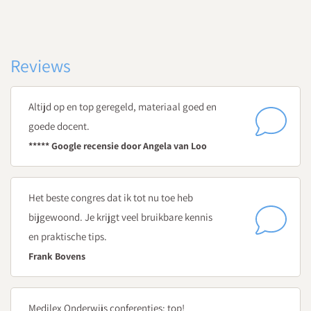
Echt verbinding maken met temperamentvolle leerlingen
Conflicten met en tussen temperamentvolle leerlingen
voorkomen
Temperamentvolle leerlingen vaardigheden aanleren die hen
Reviews
helpen bij het functioneren in een groep
Deze module is een onderdeel van de leergang 'Positieve
Altijd op en top geregeld, materiaal goed en
gedragsbeïnvloeding' en bestaat uit vijf modules. Wil jij na het
goede docent.
volgen van deze module je kennis nog verder uitbreiden en
***** Google recensie door Angela van Loo
meer praktische handvatten? Schrijf je dan in voor een van de
andere modules:
Het beste congres dat ik tot nu toe heb
De leergang bestaat uit vijf modules waarin theorie en
bijgewoond. Je krijgt veel bruikbare kennis
praktische tips en oefeningen worden afgewisseld. Je gaat aan
en praktische tips.
de slag met de volgende onderwerpen:
Frank Bovens
Onontwikkelde vaardigheden
Versterk leerlingvaardigheden voor gewenst gedrag
Medilex Onderwijs conferenties: top!