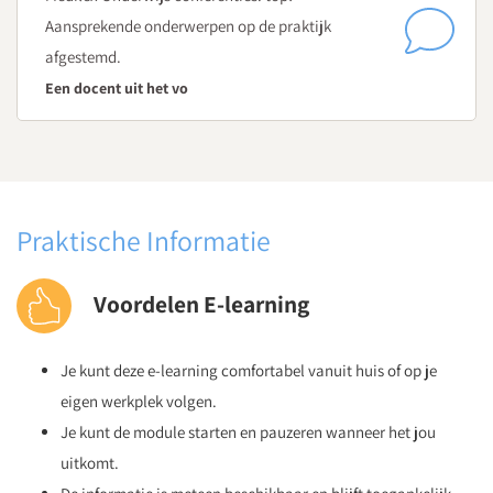
Pedagogisch klimaat en groepsdynamiek
Aansprekende onderwerpen op de praktijk
Creëer een krachtig basisklimaat
afgestemd.
Vijf interventiemogelijkheden
Een docent uit het vo
Stuur gedrag positief bij
Krachtig samenwerken met ouders
Benut de invloed van gedachten en gevoelens
Temperamentvolle leerlingen
Uitgaan van mogelijkheden
Praktische Informatie
Voordelen E-learning
Je kunt deze e-learning comfortabel vanuit huis of op je
eigen werkplek volgen.
Je kunt de module starten en pauzeren wanneer het jou
uitkomt.