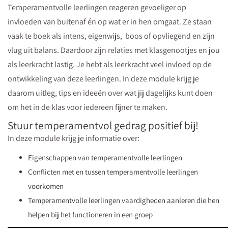
temperamentvol
Temperamentvolle leerlingen reageren gevoeliger op
karakter.
invloeden van buitenaf én op wat er in hen omgaat. Ze staan
Volg
vaak te boek als intens, eigenwijs, boos of opvliegend en zijn
de
vlug uit balans. Daardoor zijn relaties met klasgenootjes en jou
gratis
als leerkracht lastig. Je hebt als leerkracht veel invloed op de
microlearning
ontwikkeling van deze leerlingen. In deze module krijg je
en
daarom uitleg, tips en ideeën over wat jij dagelijks kunt doen
leer
om het in de klas voor iedereen fijner te maken.
meer
Stuur temperamentvol gedrag positief bij!
over
In deze module krijg je informatie over:
het
Eigenschappen van temperamentvolle leerlingen
positief
Conflicten met en tussen temperamentvolle leerlingen
bijsturen
voorkomen
van
Temperamentvolle leerlingen vaardigheden aanleren die hen
temperamentvol
helpen bij het functioneren in een groep
gedrag.