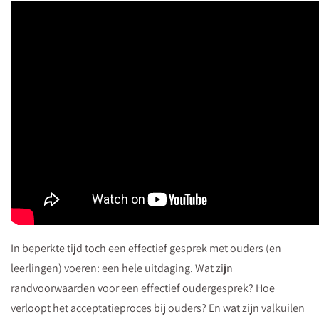
In beperkte tijd toch een effectief gesprek met ouders (en
leerlingen) voeren: een hele uitdaging. Wat zijn
randvoorwaarden voor een effectief oudergesprek? Hoe
verloopt het acceptatieproces bij ouders? En wat zijn valkuilen