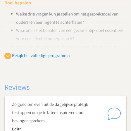
Doel bepalen
Welke drie vragen kun je stellen om het gespreksdoel van
ouders (en leerlingen) te achterhalen?
Waarom is het bepalen van een gezamenlijk doel essentieel
voor een effectief oudergesprek?
Hoe verloopt het acceptatieproces van ouders bij slecht
nieuws?
Bekijk het volledige programma
Hoofdstuk 4
Probleem onderzoeken
Reviews
Hoe onderzoek je een probleem in een oudergesprek?
Wat zijn kenmerken van krachtige vragen?
Wat zijn valkuilen bij het stellen van vragen?
Zó goed om even uit de dagelijkse praktijk
Hoofdstuk 5
te stappen om je te laten inspireren door
Acties concretiseren
bevlogen sprekers!
Edith