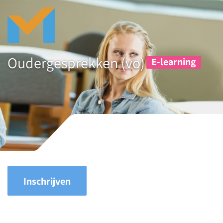
Oudergesprekken (vo)
E-learning
Inschrijven