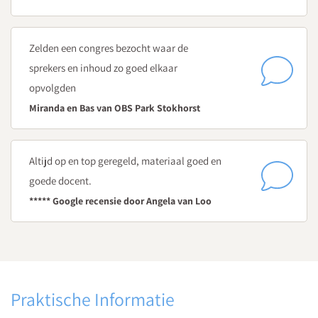
Hoe concretiseer je te nemen acties?
Wat zijn voorbeelden van concrete actiepunten?
Zelden een congres bezocht waar de
Hoofdstuk 6
sprekers en inhoud zo goed elkaar
Evalueren
opvolgden
Hoe sluit je een oudergesprek af?
Miranda en Bas van OBS Park Stokhorst
Wat zijn voordelen van het evalueren van een oudergesprek?
Hoe vraag je door in een evaluatie van het oudergesprek?
Altijd op en top geregeld, materiaal goed en
Hoofdstuk 7
goede docent.
Rapportage en terugkoppeling
***** Google recensie door Angela van Loo
Hoe rapporteer je een oudergesprek?
Wat doe je als ouders het niet eens zijn met de inhoud van het
verslag?
Praktische Informatie