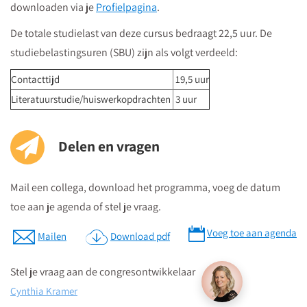
downloaden via je
Profielpagina
.
borden "Vredenburg".
Regardz La Vie Utrecht bevindt zich tegenover het Vredenburg
De totale studielast van deze cursus bedraagt 22,5 uur. De
(plein) en naast de Bijenkorf op de hoek
studiebelastingsuren (SBU) zijn als volgt verdeeld:
St.Jacobsstraat/Lange Viestraat.
Contacttijd
19,5 uur
Je kunt het meeting center bereiken via
de ingang van het
Literatuurstudie/huiswerkopdrachten
3 uur
kantorencomplex "La Vie" aan de St. Jacobsstraat
. Op de
borden op de 4e etage zie je in welke zaal je moet zijn en daar
kun je dan direct naartoe.
Delen en vragen
Mail een collega, download het programma, voeg de datum
Parkeren
toe aan je agenda of stel je vraag.
Postcode ten behoeve van je navigatiesysteem : 3511 BS
Parkeren kan in de Qpark parkeergarage La Vie, welke langs de
Voeg toe aan agenda
Mailen
Download pdf
verschillende aanrijdroutes wordt bewegwijzerd.
Op parkeerniveau 14 heeft u rechtstreekse doorgang naar La
Stel je vraag aan de congresontwikkelaar
Vie.
Cynthia Kramer