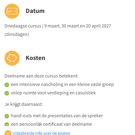
Opbrengstgerichte gesprekken voeren
Datum
Hoe formuleer je scherpe opbrengstgerichte doelen voor
gesprekken?
Driedaagse cursus | 9 maart, 30 maart en 20 april 2027
Hoe analyseer je gedrag en onderliggende overtuigingen
(dinsdagen)
van je gesprekspartner?
Welke gesprekstechnieken helpen een gesprek naar het
Kosten
doelniveau te brengen?
Oefenen: gesprekstechnieken om je gesprekspartner
naar het doelniveau te brengen
Deelname aan deze cursus betekent:
Zelfreflectie: hoe effectief ben jij in het voeren van
een intensieve nascholing in een kleine vaste groep
opbrengstgerichte gesprekken?
volop ruimte voor verdieping en casuïstiek
Je krijgt daarnaast:
hand-outs met de presentaties van de spreker
een persoonlijk certificaat van deelname
de hele dag koffie, thee en versnaperingen plús een
Uitgebreide info over de kosten