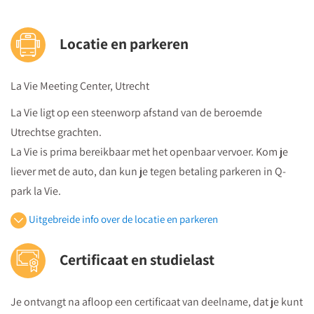
Locatie en parkeren
La Vie Meeting Center, Utrecht
La Vie ligt op een steenworp afstand van de beroemde
Utrechtse grachten.
La Vie is prima bereikbaar met het openbaar vervoer. Kom je
liever met de auto, dan kun je tegen betaling parkeren in Q-
park la Vie.
Uitgebreide info over de locatie en parkeren
Openbaar vervoer
Certificaat en studielast
Je volgt vanuit Utrecht Centraal Station de bewegwijzeringborden
"centrumzijde"
Je ontvangt na afloop een certificaat van deelname, dat je kunt
vervolgens vanuit winkelcentrum "Hoog Catharijne" volgt u de