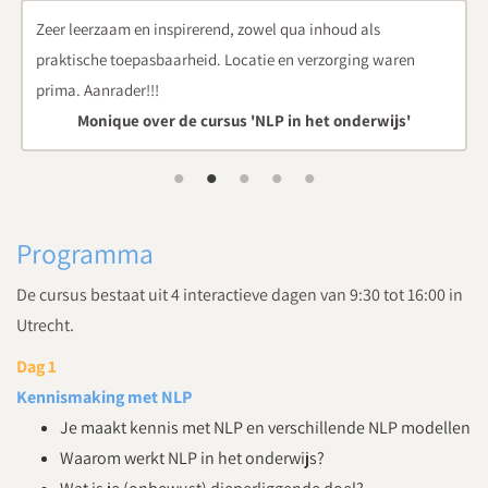
Bruikbare tools in het dagelijks leven en voor in de klas. Je
en
krijgt een beeld wat je allemaal met NLP kunt en hoe je het
kunt inzetten
s'
deelnemer over de vorige editie
Programma
De cursus bestaat uit 4 interactieve dagen van 9:30 tot 16:00 in
Utrecht.
Dag 1
Kennismaking met NLP
Je maakt kennis met NLP en verschillende NLP modellen
Waarom werkt NLP in het onderwijs?