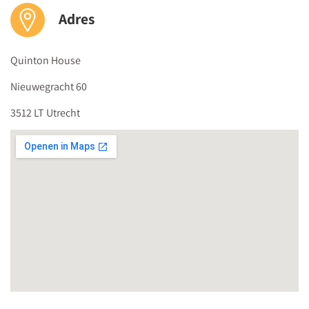
Medilex Onderwijs is geregistreerd door het
Adres
CRKBO
en voldoet
aan de
Kwaliteitscode voor Opleidingsinstellingen voor Kort
Beroepsonderwijs
.
Quinton House
Nieuwegracht 60
3512 LT Utrecht