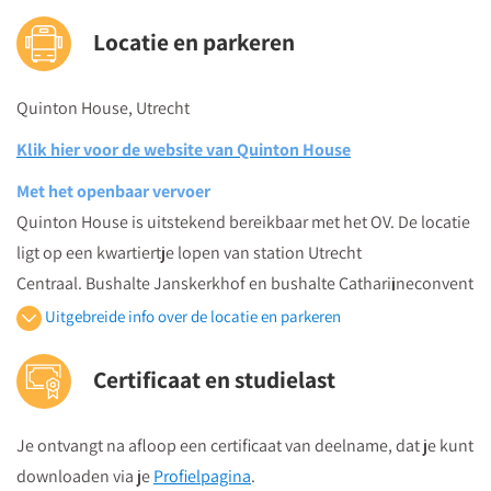
Locatie en parkeren
Quinton House, Utrecht
Klik hier voor de website van Quinton House
Met het openbaar vervoer
Quinton House is uitstekend bereikbaar met het OV. De locatie
ligt op een kwartiertje lopen van station Utrecht
Centraal. Bushalte Janskerkhof en bushalte Catharijneconvent
zitten op respectievelijk 8 en 3 minuten lopen van de locatie.
Uitgebreide info over de locatie en parkeren
Vanaf Utrecht Centraal:
Certificaat en studielast
Loop naar het zuidoosten op de Moreelsehoek,
richting de Laan van Puntenburg.
Je ontvangt na afloop een certificaat van deelname, dat je kunt
Sla linksaf naar het Moreelsepark en steek de Marga
downloaden via je
Profielpagina
.
Klompébrug over. Bij de T-splitsing op de Mariaplaats ga je