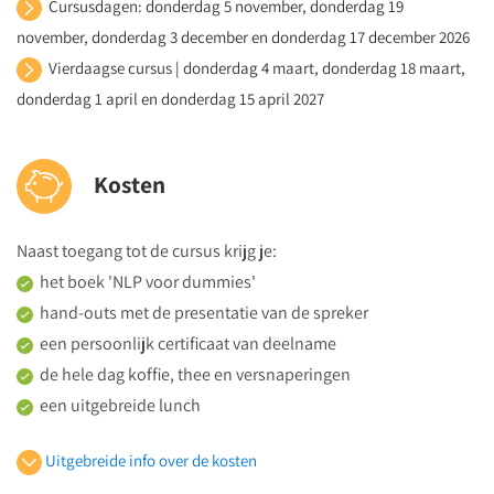
Cursusdagen: donderdag 5 november, donderdag 19
context?
november, donderdag 3 december en donderdag 17 december 2026
Groepsrapport – hoe geef je les vanuit verbinding?
Vierdaagse cursus | donderdag 4 maart, donderdag 18 maart,
Hoe zet je metaforen in tijdens je lessen?
donderdag 1 april en donderdag 15 april 2027
Je gaat naar huis met praktische tools om op ieder gewenst
moment in de lesomgeving in verbinding te komen met jezelf,
Kosten
je leerling(en), klas, collega’s en ouders.
Naast toegang tot de cursus krijg je:
het boek 'NLP voor dummies'
hand-outs met de presentatie van de spreker
een persoonlijk certificaat van deelname
de hele dag koffie, thee en versnaperingen
een uitgebreide lunch
De prijs bedraagt 1900 euro (vrijgesteld van btw) per persoon.
Uitgebreide info over de kosten
Kom je met een groep, dan is iedere
5e deelnemer gratis
.