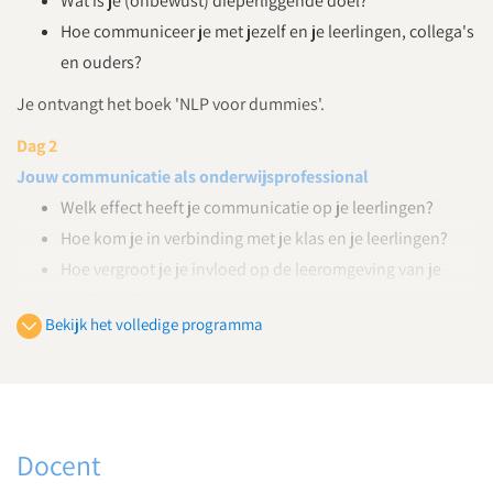
Wat is je (onbewust) dieperliggende doel?
Hoe communiceer je met jezelf en je leerlingen, collega's
en ouders?
Je ontvangt het boek 'NLP voor dummies'.
Dag 2
Jouw communicatie als onderwijsprofessional
Welk effect heeft je communicatie op je leerlingen?
Hoe kom je in verbinding met je klas en je leerlingen?
Hoe vergroot je je invloed op de leeromgeving van je
leerlingen?
Bekijk het volledige programma
Je maakt kennis met NLP taalpatronen en leert deze
inzetten in de leeromgeving
Aan de slag met je onbewust dieperliggende doel
Dag 3
Docent
In verbinding met je leerlingen en collega's