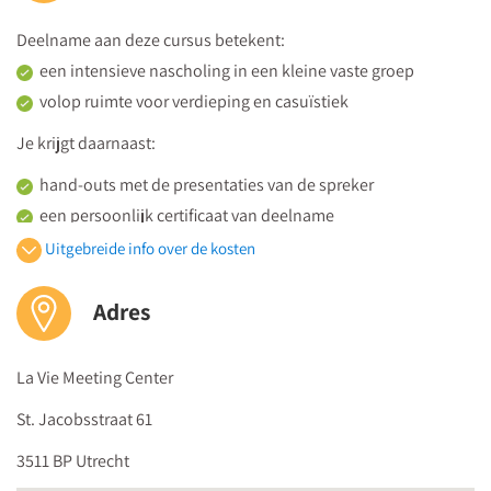
leerprestaties?
Deelname aan deze cursus betekent:
Dag 4
een intensieve nascholing in een kleine vaste groep
Jouw impact als professional
volop ruimte voor verdieping en casuïstiek
Hoe bliijf jij als docent zelf veerkrachtig en in balans?
Hoe verhouden jouw persoonlijke waarden en motivatie
Je krijgt daarnaast:
zich tot je lespraktijk?
hand-outs met de presentaties van de spreker
Wat zegt jouw professionele identiteit over wat jij
een persoonlijk certificaat van deelname
jongeren wilt meegeven?
de hele dag koffie, thee en versnaperingen plús een
Uitgebreide info over de kosten
Hoe vertaal je met behulp van het Waarderend
uitgebreide lunch
Verandermodel de inzichten uit motivatie, positieve
Adres
De prijs bedraagt 1800 euro (vrijgesteld van btw) per persoon.
psychologie en groeimindset naar duurzaam
Kom je met een groep, dan is iedere
5e deelnemer gratis
.
professioneel gedrag?
La Vie Meeting Center
Medilex Onderwijs is geregistreerd door het
CRKBO
en voldoet
St. Jacobsstraat 61
aan de
Kwaliteitscode voor Opleidingsinstellingen voor Kort
Beroepsonderwijs
.
3511 BP Utrecht