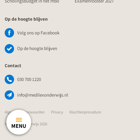
Scholingsbudget in het mbo
Examenrooster 2027
Op de hoogte blijven
Volg ons op Facebook
Op de hoogte blijven
Contact
030 700 1220
info@medilexonderwijs.nl
Algemene Voorwaarden
Privacy
Klachtenprocedure
© Medilex Onderwijs 2026
MENU