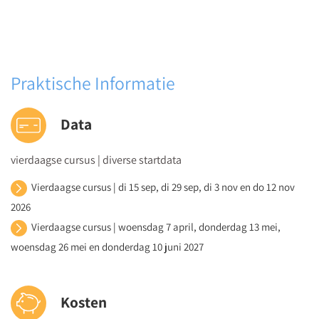
Hoe vergroot je de veerkracht van jezelf en van je
leerlingen?
Hoe versterk je positieve relaties en interacties binnen
jouw klassen en op school?
Praktische Informatie
Dag 3
Data
Groeimindset en zelfinzicht
Welke invloed heeft de mindset van je leerlingen op hun
vierdaagse cursus | diverse startdata
welbevinden en motivatie?
Met welke interventies stimuleer je een groeimindset en
Vierdaagse cursus | di 15 sep, di 29 sep, di 3 nov en do 12 nov
groeitaal bij je leerlingen?
2026
Wat is progressiegericht begeleiden en hoe pas je dit toe
Vierdaagse cursus | woensdag 7 april, donderdag 13 mei,
in je lessen?
woensdag 26 mei en donderdag 10 juni 2027
Hoe vergroot je het zelfinzicht van je leerlingen?
Hoe zorg je dat je leerlingen zelf meer
Kosten
verantwoordelijkheid nemen voor hu gedrag en