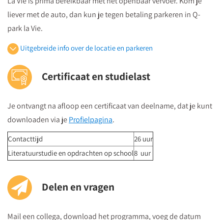
La Vie is prima bereikbaar met het openbaar vervoer. Kom je
liever met de auto, dan kun je tegen betaling parkeren in Q-
park la Vie.
Uitgebreide info over de locatie en parkeren
Openbaar vervoer
Certificaat en studielast
Je volgt vanuit Utrecht Centraal Station de bewegwijzeringborden
"centrumzijde"
Je ontvangt na afloop een certificaat van deelname, dat je kunt
vervolgens vanuit winkelcentrum "Hoog Catharijne" volgt u de
downloaden via je
Profielpagina
.
borden "Vredenburg".
Regardz La Vie Utrecht bevindt zich tegenover het Vredenburg
Contacttijd
26 uur
(plein) en naast de Bijenkorf op de hoek
Literatuurstudie en opdrachten op school
8 uur
St.Jacobsstraat/Lange Viestraat.
Je kunt het meeting center bereiken via
de ingang van het
Delen en vragen
kantorencomplex "La Vie" aan de St. Jacobsstraat
. Op de
borden op de 4e etage zie je in welke zaal je moet zijn en daar
Mail een collega, download het programma, voeg de datum
kun je dan direct naartoe.