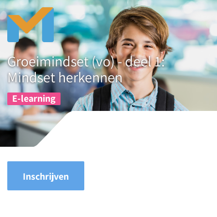
Groeimindset (vo) - deel 1:
Mindset herkennen
E-learning
Inschrijven