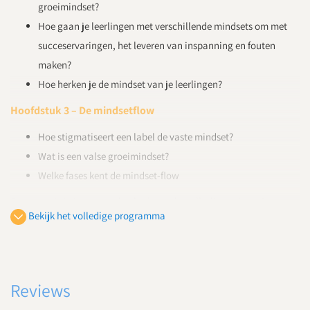
groeimindset?
Hoe gaan je leerlingen met verschillende mindsets om met
succeservaringen, het leveren van inspanning en fouten
maken?
Hoe herken je de mindset van je leerlingen?
Hoofdstuk 3 – De mindsetflow
Hoe stigmatiseert een label de vaste mindset?
Wat is een valse groeimindset?
Welke fases kent de mindset-flow
Deze module is een onderdeel van de volledige e-learning
Bekijk het volledige programma
'Groeimindset(vo)'.
Klik op inschrijven om toegang te krijgen tot deze deelmodule.
Reviews