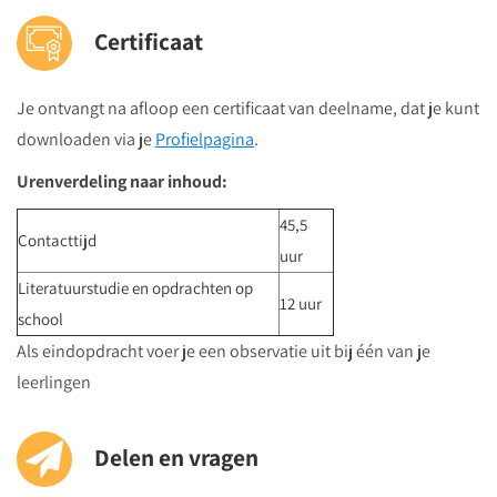
Openbaar vervoer
Certificaat
Je volgt vanuit Utrecht Centraal Station de bewegwijzeringborden
"centrumzijde"
Je ontvangt na afloop een certificaat van deelname, dat je kunt
vervolgens vanuit winkelcentrum "Hoog Catharijne" volgt u de
downloaden via je
Profielpagina
.
borden "Vredenburg".
Regardz La Vie Utrecht bevindt zich tegenover het Vredenburg
Urenverdeling naar inhoud:
(plein) en naast de Bijenkorf op de hoek
45,5
St.Jacobsstraat/Lange Viestraat.
Contacttijd
uur
Je kunt het meeting center bereiken via
de ingang van het
Literatuurstudie en opdrachten op
kantorencomplex "La Vie" aan de St. Jacobsstraat
. Op de
12 uur
school
borden op de 4e etage zie je in welke zaal je moet zijn en daar
Als eindopdracht voer je een observatie uit bij één van je
kun je dan direct naartoe.
leerlingen
Parkeren
Delen en vragen
Postcode ten behoeve van je navigatiesysteem : 3511 BS