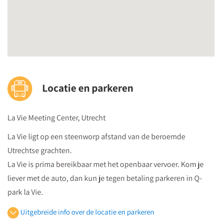
Terugkomdag
De laatste cursusdag biedt ruimte voor verdieping en
vragen
Hoe maak je de koppeling tussen de cognitieve, sociale,
emotionele, lichamelijke en sensomotorische
ontwikkeling bij kleuters?
Locatie en parkeren
Welke spellen en activiteiten bieden je kleuters de beste
mogelijkheden om zich te ontwikkelen?
La Vie Meeting Center, Utrecht
La Vie ligt op een steenworp afstand van de beroemde
Utrechtse grachten.
La Vie is prima bereikbaar met het openbaar vervoer. Kom je
liever met de auto, dan kun je tegen betaling parkeren in Q-
park la Vie.
Uitgebreide info over de locatie en parkeren