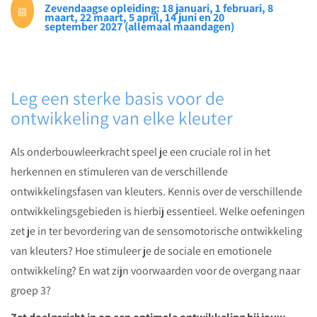
Zevendaagse opleiding: 18 januari, 1 februari, 8
buiten
maart, 22 maart, 5 april, 14 juni en 20
september 2027 (allemaal maandagen)
op
onderzoek
te
gaan
Leg een sterke basis voor de
naar
ontwikkeling van elke kleuter
de
stilte.
Als onderbouwleerkracht speel je een cruciale rol in het
herkennen en stimuleren van de verschillende
ontwikkelingsfasen van kleuters. Kennis over de verschillende
ontwikkelingsgebieden is hierbij essentieel. Welke oefeningen
zet je in ter bevordering van de sensomotorische ontwikkeling
van kleuters? Hoe stimuleer je de sociale en emotionele
ontwikkeling? En wat zijn voorwaarden voor de overgang naar
groep 3?