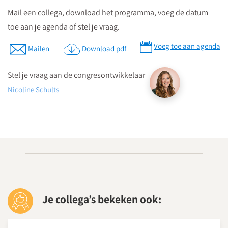
Parkeren kan in de Qpark parkeergarage La Vie, welke langs de
Mail een collega, download het programma, voeg de datum
verschillende aanrijdroutes wordt bewegwijzerd.
toe aan je agenda of stel je vraag.
Op parkeerniveau 14 heeft u rechtstreekse doorgang naar La
Vie.
Voeg toe aan agenda
Mailen
Download pdf
Parkeergarage “La Vie” bevindt zich aan de St. Jacobstraat
naast de Bijenkorf.
Stel je vraag aan de congresontwikkelaar
Nicoline Schults
Download routebeschrijving
Je collega’s bekeken ook: