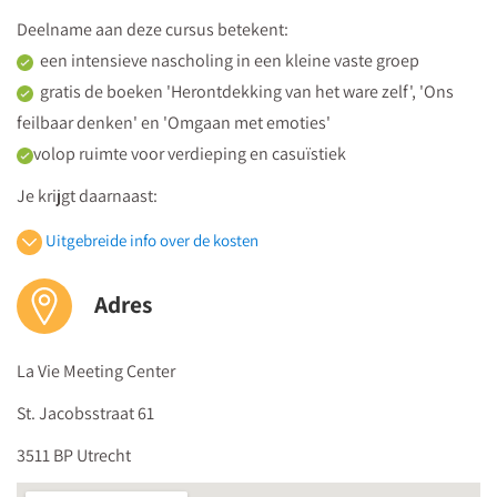
Deelname aan deze cursus betekent:
een intensieve nascholing in een kleine vaste groep
gratis de boeken 'Herontdekking van het ware zelf', 'Ons
feilbaar denken' en 'Omgaan met emoties'
volop ruimte voor verdieping en casuïstiek
Je krijgt daarnaast:
hand-outs met de presentaties van de spreker
Uitgebreide info over de kosten
een persoonlijk certificaat van deelname
de hele dag koffie, thee en versnaperingen plús een
Adres
uitgebreide lunch
La Vie Meeting Center
De prijs bedraagt 1900 euro (vrijgesteld van btw) per persoon.
Kom je met een groep, dan is iedere
5e deelnemer gratis
.
St. Jacobsstraat 61
Medilex Onderwijs is geregistreerd door het
CRKBO
en voldoet
3511 BP Utrecht
aan de
Kwaliteitscode voor Opleidingsinstellingen voor Kort