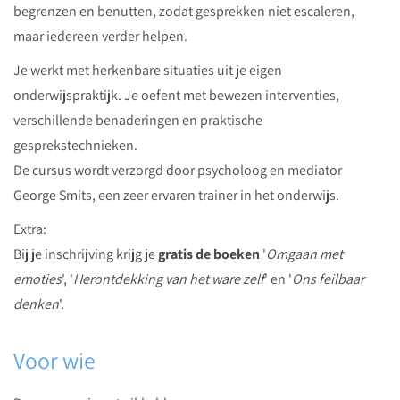
begrenzen en benutten, zodat gesprekken niet escaleren,
een
maar iedereen verder helpen.
praktische
zelftest.
Je werkt met herkenbare situaties uit je eigen
In
onderwijspraktijk. Je oefent met bewezen interventies,
een
verschillende benaderingen en praktische
paar
gesprekstechnieken.
minuten
De cursus wordt verzorgd door psycholoog en mediator
weet
George Smits, een zeer ervaren trainer in het onderwijs.
je
Extra:
welke
Bij je inschrijving krijg je
gratis de boeken
'
Omgaan met
voorkeursstrategie
emoties
', '
Herontdekking van het ware zelf
' en '
Ons feilbaar
jij
denken
'.
automatisch
inzet.
Voor wie