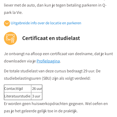
liever met de auto, dan kun je tegen betaling parkeren in Q-
park la Vie.
Uitgebreide info over de locatie en parkeren
Openbaar vervoer
Certificaat en studielast
Je volgt vanuit Utrecht Centraal Station de bewegwijzeringborden
"centrumzijde"
Je ontvangt na afloop een certificaat van deelname, dat je kunt
vervolgens vanuit winkelcentrum "Hoog Catharijne" volgt u de
downloaden via je
Profielpagina
.
borden "Vredenburg".
Regardz La Vie Utrecht bevindt zich tegenover het Vredenburg
De totale studielast van deze cursus bedraagt 29 uur. De
(plein) en naast de Bijenkorf op de hoek
studiebelastingsuren (SBU) zijn als volgt verdeeld:
St.Jacobsstraat/Lange Viestraat.
Contacttijd
26 uur
Je kunt het meeting center bereiken via
de ingang van het
Literatuurstudie
3 uur
kantorencomplex "La Vie" aan de St. Jacobsstraat
. Op de
Er worden geen huiswerkopdrachten gegeven. Wel oefen en
borden op de 4e etage zie je in welke zaal je moet zijn en daar
pas je het geleerde gelijk toe in de praktijk.
kun je dan direct naartoe.