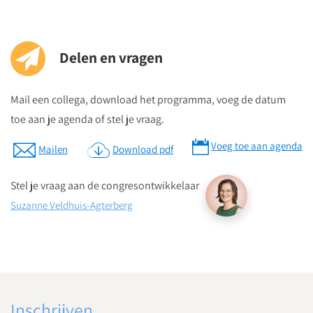
Parkeren
Postcode ten behoeve van je navigatiesysteem : 3511 BS
Delen en vragen
Parkeren kan in de Qpark parkeergarage La Vie, welke langs de
Mail een collega, download het programma, voeg de datum
verschillende aanrijdroutes wordt bewegwijzerd.
toe aan je agenda of stel je vraag.
Op parkeerniveau 14 heeft u rechtstreekse doorgang naar La
Vie.
Voeg toe aan agenda
Mailen
Download pdf
Parkeergarage “La Vie” bevindt zich aan de St. Jacobstraat
naast de Bijenkorf.
Stel je vraag aan de congresontwikkelaar
Suzanne Veldhuis-Agterberg
Download routebeschrijving
Inschrijven