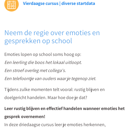
Vierdaagse cursus | diverse startdata
in
lastige
situaties
dat
Neem de regie over emoties en
je
gesprekken op school
de
rust
Emoties lopen op school soms hoog op:
bewaart
Een leerling die boos het lokaal uitloopt.
en
Een stroef overleg met collega's.
samen
Een telefoontje van ouders waar je tegenop ziet.
tot
Tijdens zulke momenten telt vooral: rustig blijven en
oplossingen
doelgericht handelen. Maar hoe doe je dat?
komt?
Leer rustig blijven en effectief handelen wanneer emoties het
Ontdek
gesprek overnemen!
het
In deze driedaagse cursus leer je emoties herkennen,
met