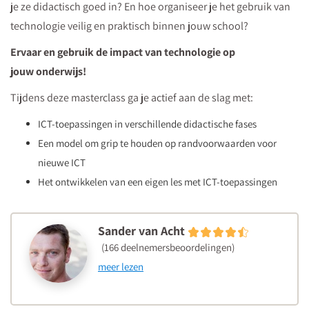
je ze didactisch goed in? En hoe organiseer je het gebruik van
aan
technologie veilig en praktisch binnen jouw school?
het
kloppen
Ervaar en gebruik de impact van technologie op
is?
jouw onderwijs!
Dat
Tijdens deze masterclass ga je actief aan de slag met:
kan!
ICT-toepassingen in verschillende didactische fases
In
Een model om grip te houden op randvoorwaarden voor
deze
nieuwe ICT
video
Het ontwikkelen van een eigen les met ICT-toepassingen
laat
Sander
van
Sander van Acht
Acht
(166 deelnemersbeoordelingen)
je
meer lezen
zien
hoe.