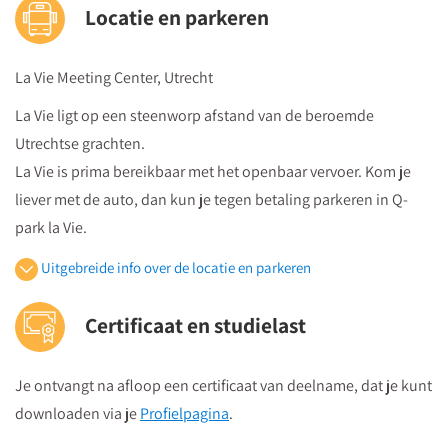
Locatie en parkeren
La Vie Meeting Center, Utrecht
La Vie ligt op een steenworp afstand van de beroemde
Utrechtse grachten.
La Vie is prima bereikbaar met het openbaar vervoer. Kom je
liever met de auto, dan kun je tegen betaling parkeren in Q-
park la Vie.
Uitgebreide info over de locatie en parkeren
Openbaar vervoer
Certificaat en studielast
Je volgt vanuit Utrecht Centraal Station de bewegwijzeringborden
"centrumzijde"
Je ontvangt na afloop een certificaat van deelname, dat je kunt
vervolgens vanuit winkelcentrum "Hoog Catharijne" volgt u de
downloaden via je
Profielpagina
.
borden "Vredenburg".
Regardz La Vie Utrecht bevindt zich tegenover het Vredenburg