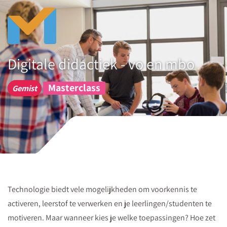
Dat
wil
ik
zien!
Digitale didactiek - vo en mbo
Jouw
leerlingen/studenten
Masterclass
Gemist
laten
zien
hoe
jouw
of
hun
hart
Technologie biedt vele mogelijkheden om voorkennis te
op
activeren, leerstof te verwerken en je leerlingen/studenten te
dit
motiveren. Maar wanneer kies je welke toepassingen? Hoe zet
moment