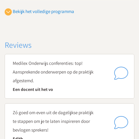
9.30 - 12.30
Bekijk het volledige programma
Inspiratiereis
Ervaar vanuit het leerlingperspectief diverse ICT-
toepassingen
Welke ICT-toepassingen passen bij welke didactische fase?
Reviews
Ontwikkel zelf een nieuwe les of lesmateriaal met de ervaren
ICT-toepassingen
Medilex Onderwijs conferenties: top!
12.30 - 13.30
Aansprekende onderwerpen op de praktijk
Lunchpauze
afgestemd.
Een docent uit het vo
13.30 - 15.00
Randvoorwaarden
Zó goed om even uit de dagelijkse praktijk
Waar houd je rekening mee bij de introductie van nieuwe
te stappen om je te laten inspireren door
technologie?
bevlogen sprekers!
Hoe voorkom je datalekken?
Hoe zorg je dat kennis en lesmaterialen deelbaar en
Edith