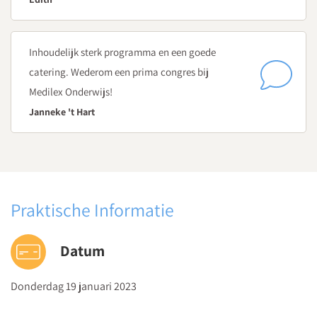
overdraagbaar zijn?
Welk model kun je hanteren om grip te houden op de
Inhoudelijk sterk programma en een goede
randvoorwaarden die bij nieuwe ICT komen kijken?
catering. Wederom een prima congres bij
15.00 - 15.10
Medilex Onderwijs!
Korte pauze
Janneke 't Hart
15.10 - 16.30
Toekomst
Ruimte om de eigen les of het lesmateriaal uit de ochtend af
te ronden
Praktische Informatie
Delen van ervaringen, tips en trucs voor een verdere inzet van
digitale didactiek
Datum
Donderdag 19 januari 2023