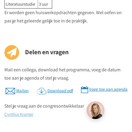
Literatuurstudie
3 uur
kantorencomplex "La Vie" aan de St. Jacobsstraat
. Op de
Er worden geen huiswerkopdrachten gegeven. Wel oefen en
borden op de 4e etage zie je in welke zaal je moet zijn en daar
pas je het geleerde gelijk toe in de praktijk.
kun je dan direct naartoe.
Parkeren
Postcode ten behoeve van je navigatiesysteem : 3511 BS
Delen en vragen
Parkeren kan in de Qpark parkeergarage La Vie, welke langs de
Mail een collega, download het programma, voeg de datum
verschillende aanrijdroutes wordt bewegwijzerd.
toe aan je agenda of stel je vraag.
Op parkeerniveau 14 heeft u rechtstreekse doorgang naar La
Vie.
Voeg toe aan agenda
Mailen
Download pdf
Parkeergarage “La Vie” bevindt zich aan de St. Jacobstraat
naast de Bijenkorf.
Stel je vraag aan de congresontwikkelaar
Cynthia Kramer
Download routebeschrijving