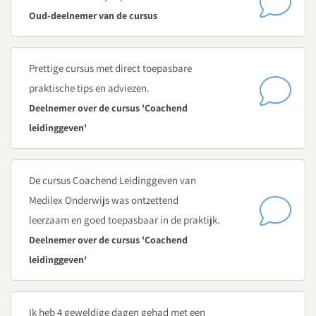
Het team in verandering en jouw rol
Oud-deelnemer van de cursus
Teamdynamiek en teamcoaching - oog hebben voor de
veranderprocessen binnen jouw team
Tips en handvatten in het ontwikkelen van een
Prettige cursus met direct toepasbare
persoonlijke stijl, passend binnen de cultuur van jouw
praktische tips en adviezen.
schoolorganisatie
Deelnemer over de cursus 'Coachend
Wat zijn de vijf frustraties van werken in een team en hoe
leidinggeven'
gebruik je deze kennis?
Dag 4
De cursus Coachend Leidinggeven van
Omgaan met conflicten en diversiteit in het team en jouw rol
Medilex Onderwijs was ontzettend
Conflictvaardig worden - hoe herken je tijdig
leerzaam en goed toepasbaar in de praktijk.
sluimerende conflicten en voorkom je escalatie?
Deelnemer over de cursus 'Coachend
Hoe zorg je met de principes van Deep Democracy dat
leidinggeven'
beslissingen door het hele team gedragen worden?
Levensfasegericht coachen en leidinggeven - hoe pak je
dat aan?
Ik heb 4 geweldige dagen gehad met een