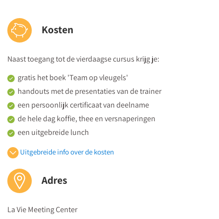
Kosten
Naast toegang tot de vierdaagse cursus krijg je:
gratis het boek 'Team op vleugels'
handouts met de presentaties van de trainer
een persoonlijk certificaat van deelname
de hele dag koffie, thee en versnaperingen
een uitgebreide lunch
De prijs bedraagt 1900 euro (vrijgesteld van btw) per persoon.
Uitgebreide info over de kosten
Kom je met een groep, dan is iedere
5e deelnemer gratis
.
Adres
Medilex Onderwijs is geregistreerd door het
CRKBO
en voldoet
aan de
Kwaliteitscode voor Opleidingsinstellingen voor Kort
La Vie Meeting Center
Beroepsonderwijs
.