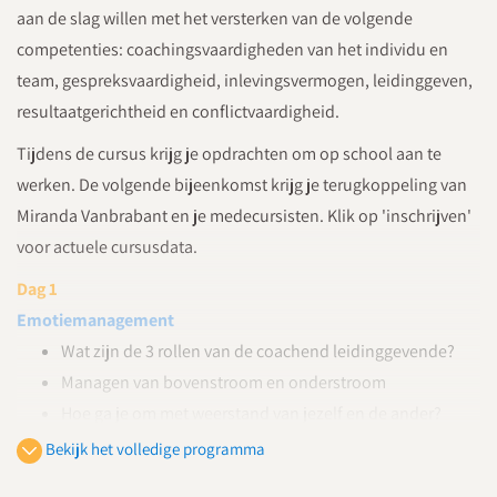
aan de slag willen met het versterken van de volgende
competenties: coachingsvaardigheden van het individu en
team, gespreksvaardigheid, inlevingsvermogen, leidinggeven,
resultaatgerichtheid en conflictvaardigheid.
Tijdens de cursus krijg je opdrachten om op school aan te
werken. De volgende bijeenkomst krijg je terugkoppeling van
Miranda Vanbrabant en je medecursisten. Klik op 'inschrijven'
voor actuele cursusdata.
Dag 1
Emotiemanagement
Wat zijn de 3 rollen van de coachend leidinggevende?
Managen van bovenstroom en onderstroom
Hoe ga je om met weerstand van jezelf en de ander?
Wat is je mensbeeld? En hoe is dit van invloed op je rol
Bekijk het volledige programma
als leidinggevende?