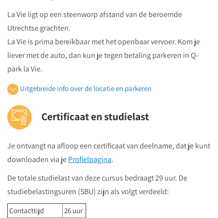
La Vie ligt op een steenworp afstand van de beroemde
Utrechtse grachten.
La Vie is prima bereikbaar met het openbaar vervoer. Kom je
liever met de auto, dan kun je tegen betaling parkeren in Q-
park la Vie.
Uitgebreide info over de locatie en parkeren
Openbaar vervoer
Certificaat en studielast
Je volgt vanuit Utrecht Centraal Station de bewegwijzeringborden
"centrumzijde"
Je ontvangt na afloop een certificaat van deelname, dat je kunt
vervolgens vanuit winkelcentrum "Hoog Catharijne" volgt u de
downloaden via je
Profielpagina
.
borden "Vredenburg".
Regardz La Vie Utrecht bevindt zich tegenover het Vredenburg
De totale studielast van deze cursus bedraagt 29 uur. De
(plein) en naast de Bijenkorf op de hoek
studiebelastingsuren (SBU) zijn als volgt verdeeld:
St.Jacobsstraat/Lange Viestraat.
Contacttijd
26 uur
Je kunt het meeting center bereiken via
de ingang van het