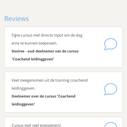
Hoe communiceer je zonder oordeel? – reflecteren,
feedback geven en grenzen stellen
Reviews
Dag 2
Leider en coach
Fijne cursus met directe input om de dag
Hoe zet je verschillende technieken in voor coaching? -
erna te kunnen toepassen.
situationeel leidinggeven, het model van Hersey en
Desiree - oud-deelnemer van de cursus
Blanchard
'Coachend leidinggeven'
Hoe coach je gemotiveerde medewerkers, zodat zij het
beste uit hun werk halen?
Hoe ga je om met weerstand, motivatieproblemen en
Veel meegenomen uit de training coachend
disfunctioneren binnen jouw team?
leidinggeven.
Wat zijn handvatten in het omgaan met veranderingen
Deelnemer over de cursus 'Coachend
binnen jouw team?
leidinggeven'
Hoe coach je het team naar beter resultaat?
Dag 3
Cursus met veel eyeopeners!