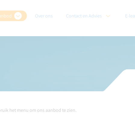
anbod
Over ons
Contact en Advies
E-le
bruik het menu om ons aanbod te zien.