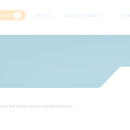
anbod
Over ons
Contact en Advies
E-le
bruik het menu om ons aanbod te zien.