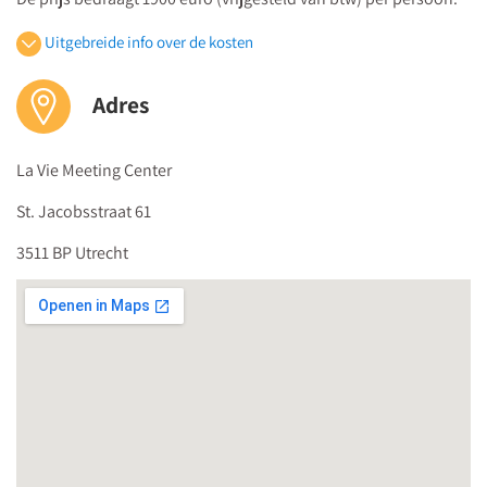
Kom je met een groep, dan is iedere
5e deelnemer gratis
.
Uitgebreide info over de kosten
Medilex Onderwijs is geregistreerd door het
CRKBO
en voldoet
aan de
Kwaliteitscode voor Opleidingsinstellingen voor Kort
Adres
Beroepsonderwijs
.
La Vie Meeting Center
St. Jacobsstraat 61
3511 BP Utrecht