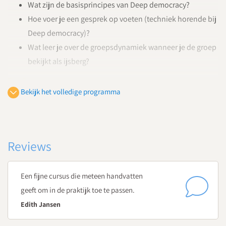
Wat zijn de basisprincipes van Deep democracy?
Hoe voer je een gesprek op voeten (techniek horende bij
Deep democracy)?
Wat leer je over de groepsdynamiek wanneer je de groep
bekijkt als ijsberg?
Dag 2
Bekijk het volledige programma
Rollen en gespreksvoering
Wat houdt de roltheorie van A. Mindell in? En hoe krijg je
inzichtelijk welke rollen aanwezig zijn in jouw team?
Hoe ontwikkel je de gespreksvaardigheden
Reviews
'superluisteren' en 'neutraliteit'?
Hoe kom je erachter wat binnen het team niet wordt
Een fijne cursus die meteen handvatten
gezegd en onbesproken blijft?
geeft om in de praktijk toe te passen.
Hoe neem je iedereen uit je team mee in de
Edith Jansen
besluitvorming?