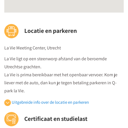
Locatie en parkeren
La Vie Meeting Center, Utrecht
La Vie ligt op een steenworp afstand van de beroemde
Utrechtse grachten.
La Vie is prima bereikbaar met het openbaar vervoer. Kom je
liever met de auto, dan kun je tegen betaling parkeren in Q-
park la Vie.
Uitgebreide info over de locatie en parkeren
Openbaar vervoer
Certificaat en studielast
Je volgt vanuit Utrecht Centraal Station de bewegwijzeringborden