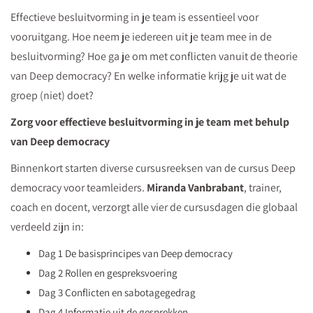
dat?
Effectieve besluitvorming in je team is essentieel voor
Je
vooruitgang. Hoe neem je iedereen uit je team mee in de
leest
besluitvorming? Hoe ga je om met conflicten vanuit de theorie
het
van Deep democracy? En welke informatie krijg je uit wat de
in
groep (niet) doet?
deze
Zorg voor effectieve besluitvorming in je team met behulp
download!
van Deep democracy
Binnenkort starten diverse cursusreeksen van de cursus Deep
democracy voor teamleiders.
Miranda Vanbrabant
, trainer,
coach en docent, verzorgt alle vier de cursusdagen die globaal
verdeeld zijn in:
Dag 1 De basisprincipes van Deep democracy
Dag 2 Rollen en gespreksvoering
Dag 3 Conflicten en sabotagegedrag
Dag 4 Informatie uit de gesprekken