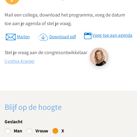
Vie.
Mail een collega, download het programma, voeg de datum
Parkeergarage “La Vie” bevindt zich aan de St. Jacobstraat
toe aan je agenda of stel je vraag.
naast de Bijenkorf.
Voeg toe aan agenda
Mailen
Download pdf
Download routebeschrijving
Stel je vraag aan de congresontwikkelaar
Cynthia Kramer
Blijf op de hoogte
Geslacht
Man
Vrouw
X