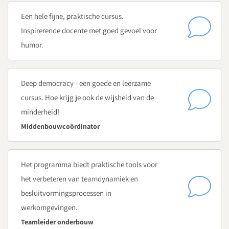
Dag 3
Conflicten en sabotagegedrag
Een hele fijne, praktische cursus.
Wat houdt 'Het weerbericht' geven in? En hoe doe je dat?
Inspirerende docente met goed gevoel voor
Hoe ga je om met conflicten vanuit de theorie van Deep
humor.
democracy?
Hoe herken en beperk je sabotagegedrag in je team?
Deep democracy - een goede en leerzame
Dag 4
cursus. Hoe krijg je ook de wijsheid van de
Informatie uit gesprekken halen
minderheid!
Welke informatie haal je uit het niet-gevoerde gesprek
Middenbouwcoördinator
en uit de 'neen'?
Wat doet de groep (niet)? En welke informatie levert jou
dit op?
Het programma biedt praktische tools voor
Hoe kom je tot een meerderheidsbesluit inclusief de
het verbeteren van teamdynamiek en
wijsheid van de minderheid?
besluitvormingsprocessen in
werkomgevingen.
Tijdens alle dagen oefen je met het 4 stappen-gespreksmodel
Teamleider onderbouw
voor inclusieve besluitvorming.