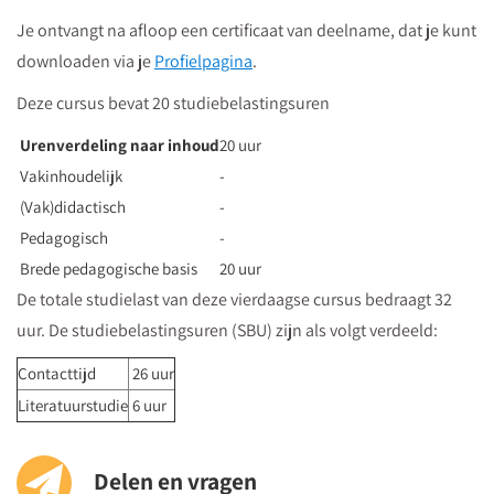
"centrumzijde"
Je ontvangt na afloop een certificaat van deelname, dat je kunt
vervolgens vanuit winkelcentrum "Hoog Catharijne" volgt u de
downloaden via je
Profielpagina
.
borden "Vredenburg".
Regardz La Vie Utrecht bevindt zich tegenover het Vredenburg
Deze cursus bevat 20 studiebelastingsuren
(plein) en naast de Bijenkorf op de hoek
Urenverdeling naar inhoud
20 uur
St.Jacobsstraat/Lange Viestraat.
Vakinhoudelijk
-
Je kunt het meeting center bereiken via
de ingang van het
(Vak)didactisch
-
kantorencomplex "La Vie" aan de St. Jacobsstraat
. Op de
Pedagogisch
-
borden op de 4e etage zie je in welke zaal je moet zijn en daar
Brede pedagogische basis
20 uur
kun je dan direct naartoe.
De totale studielast van deze vierdaagse cursus bedraagt 32
uur. De studiebelastingsuren (SBU) zijn als volgt verdeeld:
Parkeren
Contacttijd
26 uur
Postcode ten behoeve van je navigatiesysteem : 3511 BS
Literatuurstudie
6 uur
Parkeren kan in de Qpark parkeergarage La Vie, welke langs de
verschillende aanrijdroutes wordt bewegwijzerd.
Delen en vragen
Op parkeerniveau 14 heeft u rechtstreekse doorgang naar La