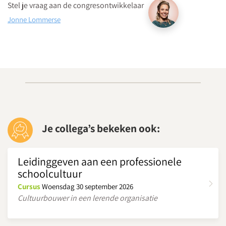
Op parkeerniveau 14 heeft u rechtstreekse doorgang naar La
Stel je vraag aan de congresontwikkelaar
Vie.
Jonne Lommerse
Parkeergarage “La Vie” bevindt zich aan de St. Jacobstraat
naast de Bijenkorf.
Download routebeschrijving
Je collega’s bekeken ook:
Leidinggeven aan een professionele
schoolcultuur
Cursus
Woensdag 30 september 2026
Cultuurbouwer in een lerende organisatie