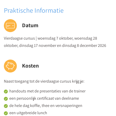
Middag | Samenwerken
Praktische Informatie
Wat is de werkwijze van Veilig Thuis? En wanneer schakel
je hen in?
Datum
Hoe doe je zorgvuldig een melding en hoe ga je om met
dilemma’s?
Vierdaagse cursus | woensdag 7 oktober, woensdag 28
Hoe maak je gebruik van een sociale kaart?
oktober, dinsdag 17 november en dinsdag 8 december 2026
Hoe vorm je een krachtige visie op veiligheid binnen de
school (samenwerken in de keten)?
Dag 3
Kosten
Dinsdag 17 november 2026
Ochtend | Adviseren en steunen
Naast toegang tot de vierdaagse cursus krijg je:
Wat is een adviesgesprek en welke stappen doorloop je
handouts met de presentaties van de trainer
in dit gesprek?
een persoonlijk certificaat van deelname
Hoe voer je een adviesgesprek met een collega?
de hele dag koffie, thee en versnaperingen
Welke dilemma’s kun je tegenkomen in een
een uitgebreide lunch
adviesgesprek? En hoe ga je hiermee om?