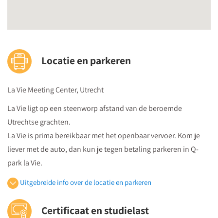
Hoe informeer je ouders en collega’s over het doel, de
inhoud en de werkwijze van de Meldcode?
Welke preventieve activiteiten op het gebied van
huiselijke geweld en kindermishandeling kun je
Locatie en parkeren
inzetten?
Hoe krijgt je inzicht in en verbeter je eigen competenties
La Vie Meeting Center, Utrecht
als aandachtsfunctionaris?
La Vie ligt op een steenworp afstand van de beroemde
Middag | Intervisie en casuïstiek bespreking
Utrechtse grachten.
Tijdens deze terugkomdag breng je een actuele ervaring in
La Vie is prima bereikbaar met het openbaar vervoer. Kom je
door middel van een leervraag. Onderling wordt hulp geboden
liever met de auto, dan kun je tegen betaling parkeren in Q-
door het stellen van verhelderende vragen. Je maakt
park la Vie.
vervolgens een plan van aanpak a.d.h.v. jouw casus.
Uitgebreide info over de locatie en parkeren
Openbaar vervoer
Certificaat en studielast
Je volgt vanuit Utrecht Centraal Station de bewegwijzeringborden