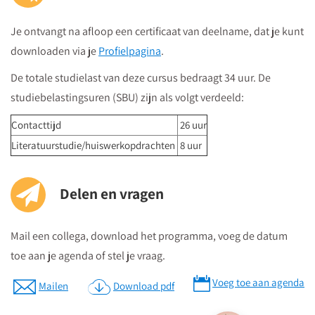
"centrumzijde"
Je ontvangt na afloop een certificaat van deelname, dat je kunt
vervolgens vanuit winkelcentrum "Hoog Catharijne" volgt u de
downloaden via je
Profielpagina
.
borden "Vredenburg".
Regardz La Vie Utrecht bevindt zich tegenover het Vredenburg
De totale studielast van deze cursus bedraagt 34 uur. De
(plein) en naast de Bijenkorf op de hoek
studiebelastingsuren (SBU) zijn als volgt verdeeld:
St.Jacobsstraat/Lange Viestraat.
Contacttijd
26 uur
Je kunt het meeting center bereiken via
de ingang van het
Literatuurstudie/huiswerkopdrachten
8 uur
kantorencomplex "La Vie" aan de St. Jacobsstraat
. Op de
borden op de 4e etage zie je in welke zaal je moet zijn en daar
kun je dan direct naartoe.
Delen en vragen
Mail een collega, download het programma, voeg de datum
Parkeren
toe aan je agenda of stel je vraag.
Postcode ten behoeve van je navigatiesysteem : 3511 BS
Parkeren kan in de Qpark parkeergarage La Vie, welke langs de
Voeg toe aan agenda
Mailen
Download pdf
verschillende aanrijdroutes wordt bewegwijzerd.