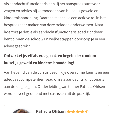
zorg
Als aandachtsfunctionaris ben jij hét aanspreekpunt voor
rondom
vragen en advies bij vermoedens van huiselijk geweld en
kindermishandeling
kindermishandeling. Daarnaast speel je een actieve rol in het
of
bespreekbaar maken van deze beladen onderwerpen. Maar
huiselijk
hoe zorg je dat je als aandachtsfunctionaris goed zichtbaar
geweld?
bent binnen de school? En welke stappen doorloop je in een
Gebruik
adviesgesprek?
het
Ontwikkel jezelf als vraagbaak en begeleider rondom
gespreksformulier
huiselijk geweld en kindermishandeling!
in
Aan het eind van de cursus beschik je over ruime kennis en een
de
adequaat competentieniveau om als aandachtsfunctionaris
download.
aan de slag te gaan. Onder leiding van trainer Patricia Ohlsen
wordt er veel geoefend met casussen uit de praktijk
Patricia Ohlsen