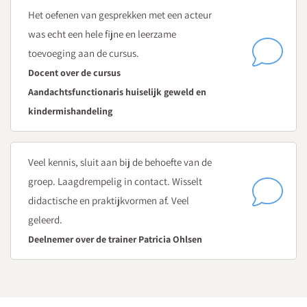
schoolorganisatie
Het oefenen van gesprekken met een acteur
Hoe profileer je je als aandachtsfunctionaris en hoe zorg
was echt een hele fijne en leerzame
je dat je zichtbaar bent?
toevoeging aan de cursus.
Docent over de cursus
Dag 2
Aandachtsfunctionaris huiselijk geweld en
Woensdag 28 oktober 2026
kindermishandeling
Ochtend | Informatie delen en verwerken
Hoe breng je signalen van huiselijk geweld rond een
leerling in kaart?
Veel kennis, sluit aan bij de behoefte van de
Belang van signaleren - hoe zorg je dat collega’s signalen
groep. Laagdrempelig in contact. Wisselt
van huiselijk geweld delen met een deskundige zoals de
didactische en praktijkvormen af. Veel
aandachtsfunctionaris of Veilig Thuis?
geleerd.
Hoe ga je op zorgvuldige wijze om met het delen en
Deelnemer over de trainer Patricia Ohlsen
vastleggen van informatie in het leerlingdossier?
Hoe waarborg je de privacy van de betrokkenen bij
signalen van huiselijk geweld?