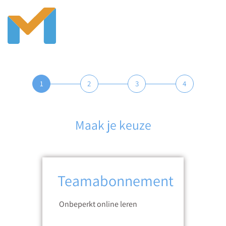
1
2
3
4
Maak je keuze
Teamabonnement
Onbeperkt online leren