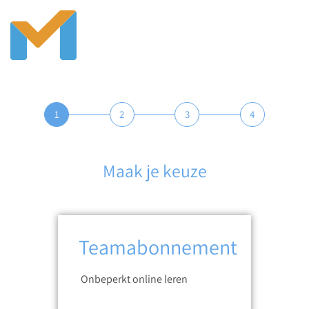
1
2
3
4
Maak je keuze
Teamabonnement
Onbeperkt online leren